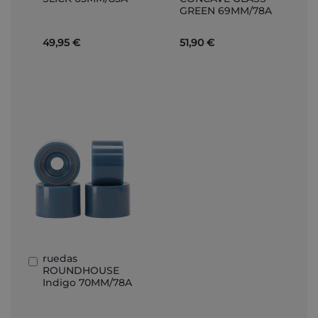
carrito
carrito
GREEN 69MM/78A
49,95 €
51,90 €
ruedas
Añadir
ROUNDHOUSE
al
Indigo 70MM/78A
carrito