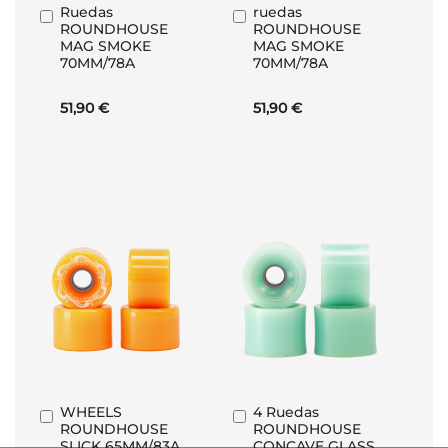
Ruedas
ruedas
Añadir
Añadir
ROUNDHOUSE
ROUNDHOUSE
al
al
MAG SMOKE
MAG SMOKE
carrito
carrito
70MM/78A
70MM/78A
51,90 €
51,90 €
WHEELS
4 Ruedas
Añadir
Añadir
ROUNDHOUSE
ROUNDHOUSE
al
al
SLICK 65MM/83A
CONCAVE GLASS