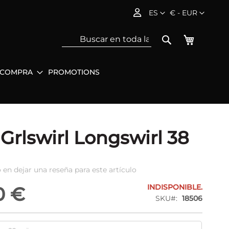
Lenguaje
Moneda
ES
€ - EUR
Mi cesta
Search
 COMPRA
PROMOTIONS
Sea
Grlswirl Longswirl 38
 en dejar una reseña para este artículo
INDISPONIBLE.
0 €
SKU
18506