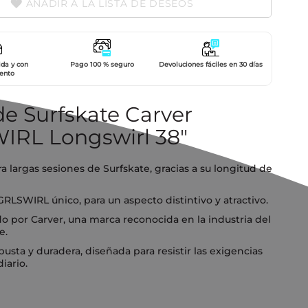
AÑADIR A LA LISTA DE DESEOS
ida y con
Pago 100 % seguro
Devoluciones fáciles en 30 días
ento
de Surfskate Carver
IRL Longswirl 38"
ra largas sesiones de Surfskate, gracias a su longitud de
RLSWIRL único, para un aspecto distintivo y atractivo.
o por Carver, una marca reconocida en la industria del
e.
busta y duradera, diseñada para resistir las exigencias
iario.