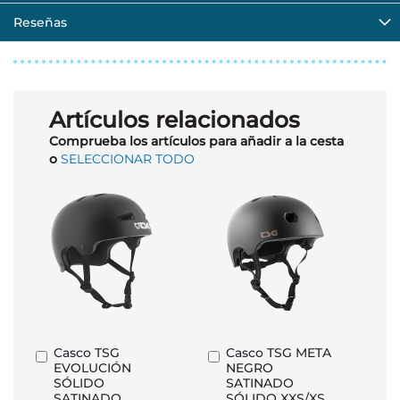
Reseñas
Artículos relacionados
Comprueba los artículos para añadir a la cesta
o
SELECCIONAR TODO
Casco TSG
Casco TSG META
Añadir
Añadir
EVOLUCIÓN
NEGRO
al
al
SÓLIDO
SATINADO
carrito
carrito
SATINADO
SÓLIDO XXS/XS