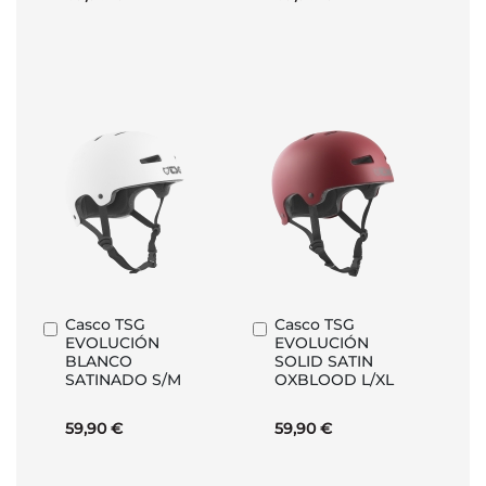
Casco TSG
Casco TSG
Añadir
Añadir
EVOLUCIÓN
EVOLUCIÓN
al
al
BLANCO
SOLID SATIN
carrito
carrito
SATINADO S/M
OXBLOOD L/XL
59,90 €
59,90 €