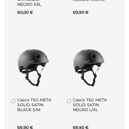
NEGRO XXL
60,00 €
69,90 €
Casco TSG META
Casco TSG META
Añadir
Añadir
SOLID SATIN
SOLID SATIN
al
al
BLACK S/M
NEGRO L/XL
carrito
carrito
69,90 €
69,90 €