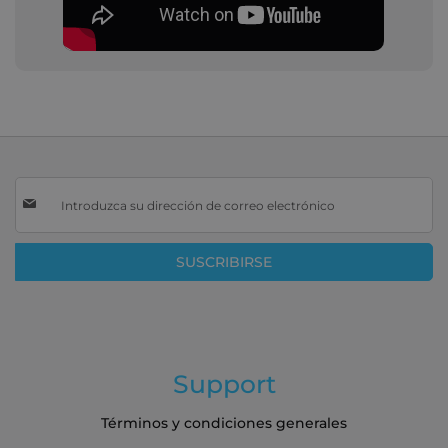
Inscríbase
a
nuestro
boletín
SUSCRIBIRSE
de
noticias:
Support
Términos y condiciones generales