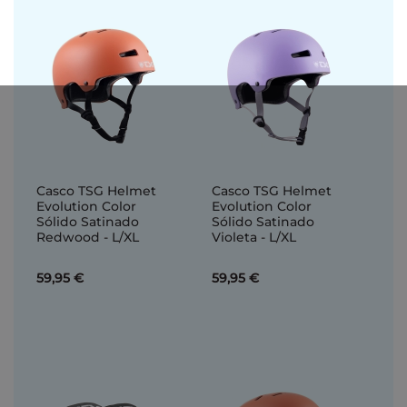
Casco TSG Helmet
Casco TSG Helmet
Evolution Color
Evolution Color
Sólido Satinado
Sólido Satinado
Redwood - L/XL
Violeta - L/XL
59,95 €
59,95 €