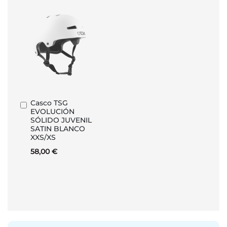
Casco TSG
Añadir
EVOLUCIÓN
al
SÓLIDO JUVENIL
carrito
SATIN BLANCO
XXS/XS
58,00 €