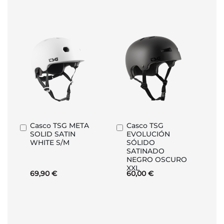
Casco TSG META
Casco TSG
Añadir
Añadir
SOLID SATIN
EVOLUCIÓN
al
al
WHITE S/M
SÓLIDO
carrito
carrito
SATINADO
NEGRO OSCURO
XXL
69,90 €
60,00 €