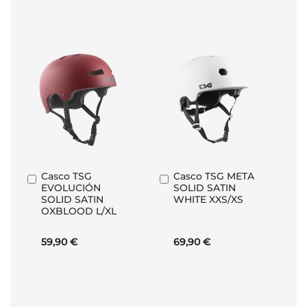
Casco TSG
Casco TSG META
Añadir
Añadir
EVOLUCIÓN
SOLID SATIN
al
al
SOLID SATIN
WHITE XXS/XS
carrito
carrito
OXBLOOD L/XL
59,90 €
69,90 €