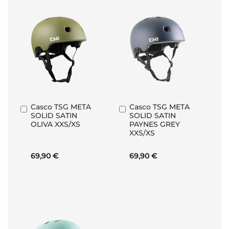
Casco TSG META
Casco TSG META
Añadir
Añadir
SOLID SATIN
SOLID SATIN
al
al
OLIVA XXS/XS
PAYNES GREY
carrito
carrito
XXS/XS
69,90 €
69,90 €