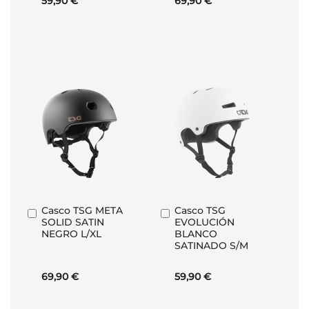
59,90 €
69,90 €
Casco TSG META
Casco TSG
Añadir
Añadir
SOLID SATIN
EVOLUCIÓN
al
al
NEGRO L/XL
BLANCO
carrito
carrito
SATINADO S/M
69,90 €
59,90 €