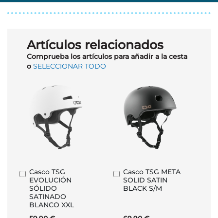
Artículos relacionados
Comprueba los artículos para añadir a la cesta
o
SELECCIONAR TODO
Casco TSG
Casco TSG META
Añadir
Añadir
EVOLUCIÓN
SOLID SATIN
al
al
SÓLIDO
BLACK S/M
carrito
carrito
SATINADO
BLANCO XXL