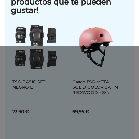
productos que te pueden
gustar!
TSG BASIC SET
Casco TSG META
NEGRO L
SOLID COLOR SATIN
REDWOOD - S/M
73,90 €
69,95 €