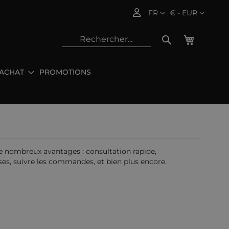
Langue
Devise
FR
€ - EUR
Mon pani
Rechercher
'ACHAT
PROMOTIONS
Rec
e nombreux avantages : consultation rapide,
es, suivre les commandes, et bien plus encore.