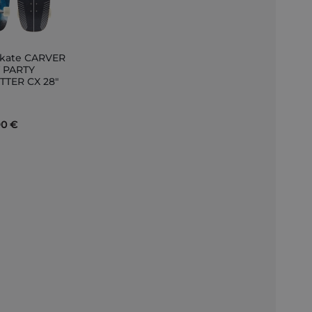
skate CARVER
er
 PARTY
TTER CX 28"
r
90 €