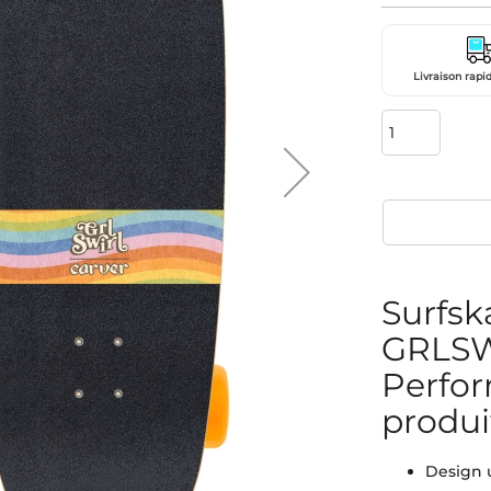
Livraison rapid
Surfs
GRLSW
Perfor
produi
Design 