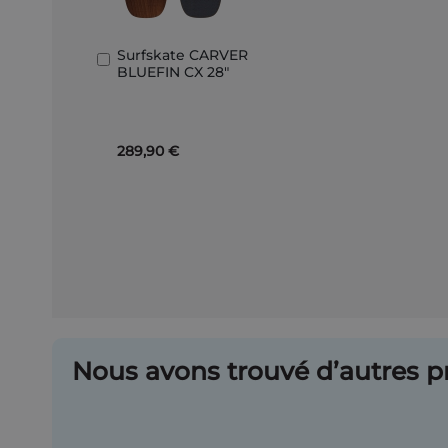
Surfskate CARVER
Ajouter
BLUEFIN CX 28"
au
panier
289,90 €
Nous avons trouvé d’autres pr