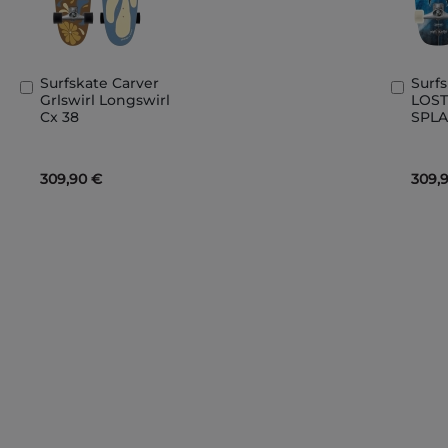
Surfskate Carver
Surf
Ajouter
Ajout
Grlswirl Longswirl
LOST
au
au
Cx 38
SPLA
panier
panie
309,90 €
309,