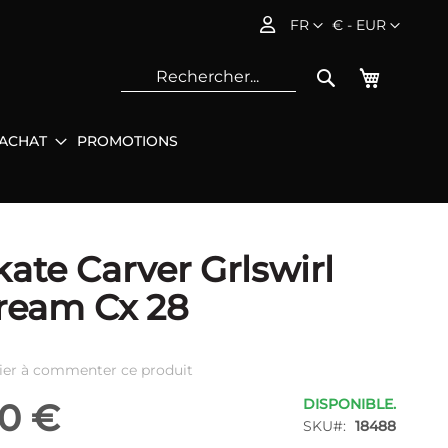
Langue
Devise
FR
€ - EUR
Mon pani
Rechercher
'ACHAT
PROMOTIONS
Rec
kate Carver Grlswirl
ream Cx 28
ier à commenter ce produit
DISPONIBLE.
0 €
SKU
18488