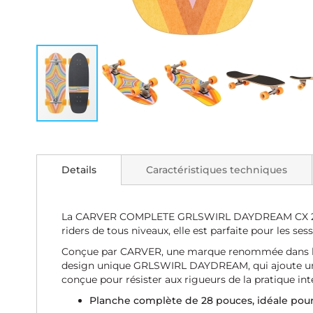
Skip
to
the
Details
Caractéristiques techniques
beginning
of
the
images
La CARVER COMPLETE GRLSWIRL DAYDREAM CX 28" est
gallery
riders de tous niveaux, elle est parfaite pour les ses
Conçue par CARVER, une marque renommée dans le mon
design unique GRLSWIRL DAYDREAM, qui ajoute une to
conçue pour résister aux rigueurs de la pratique int
Planche complète de 28 pouces, idéale pour