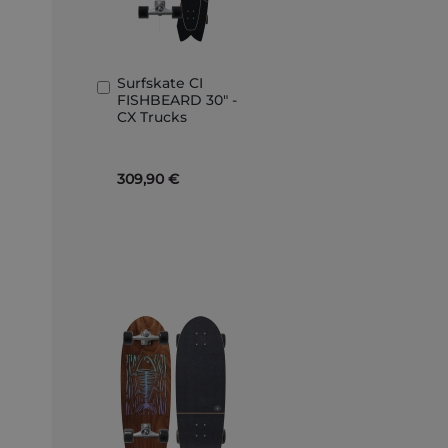
Surfskate CI
Ajouter
FISHBEARD 30" -
au
CX Trucks
panier
309,90 €