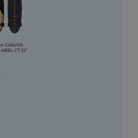
ate CARVER
LABEL C7 32"
€