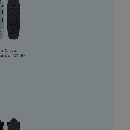
te Carver
under C7 30
€