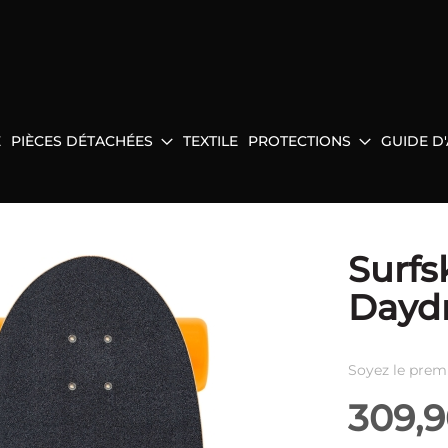
E
PIÈCES DÉTACHÉES
TEXTILE
PROTECTIONS
GUIDE D
Surfs
Dayd
Soyez le prem
309,9