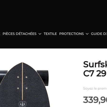
E
PIÈCES DÉTACHÉES
TEXTILE
PROTECTIONS
GUIDE D
Surfs
C7 29
Soyez le prem
339,9