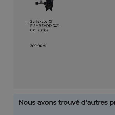
Surfskate CI
Ajouter
FISHBEARD 30" -
au
CX Trucks
panier
309,90 €
Nous avons trouvé d’autres pr