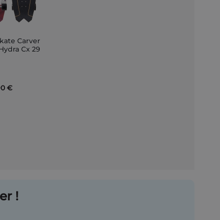
skate Carver
er
 Hydra Cx 29
r
90 €
r !