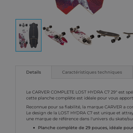
Skip
to
the
Details
Caractéristiques techniques
beginning
of
the
images
Le CARVER COMPLETE LOST HYDRA C7 29" est spécial
gallery
cette planche complète est idéale pour vous apporte
Reconnue pour sa fiabilité, la marque CARVER a co
Le design de la LOST HYDRA C7 est unique et attraya
une marque de référence dans l'univers du skate/sur
Planche complète de 29 pouces, idéale pou