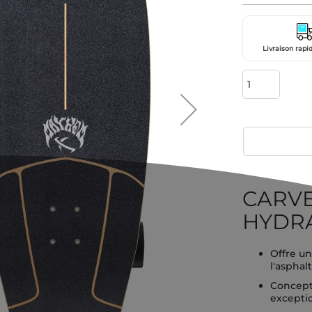
Livraison rapid
CARVE
HYDRA 
Offre un
l'asphal
Concept
exceptio