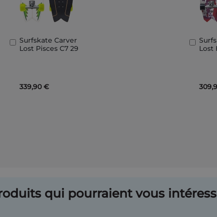
Surfskate Carver
Surf
Ajouter
Ajout
Lost Pisces C7 29
Lost
au
au
panier
panie
339,90 €
309,
oduits qui pourraient vous intéresse