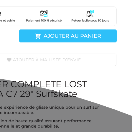
e et suivie
Paiement 100 % sécurisé
Retour facile sous 30 jours
AJOUTER AU PANIER
AJOUTER À MA LISTE D’ENVIE
R COMPLETE LOST
C7 29" Surfskate
e expérience de glisse unique pour un surf sur
te incomparable.
ion de haute qualité assurant performance
nnelle et grande durabilité.