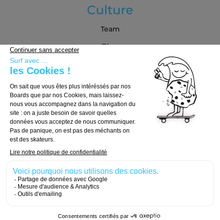
Culture
Team
Blog
Partenaires
Guide d'achat
Choisir sa board
Choisir ses trucks
Choisir ses roues