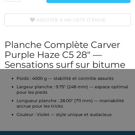
AJOUTER À MA LISTE D’ENVIE
Planche Complète Carver
Purple Haze C5 28" —
Sensations surf sur bitume
Poids : 4000 g — stabilité et contrôle assurés
Largeur planche : 9.75″ (248 mm) — espace optimal
pour les pieds
Longueur planche : 28.00″ (711 mm) — maniabilité
accrue pour les tricks
Couleur : Violet — style unique et audacieux