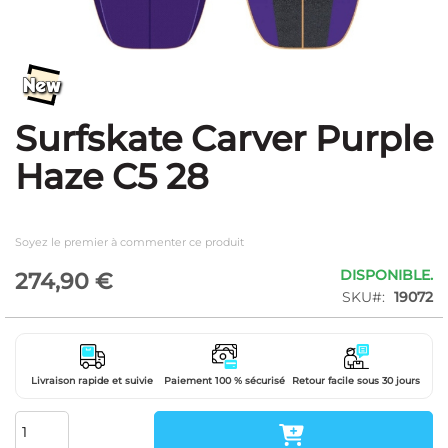
Skip
to
the
beginning
Surfskate Carver Purple
of
the
Haze C5 28
images
gallery
Soyez le premier à commenter ce produit
DISPONIBLE.
274,90 €
SKU
19072
Livraison rapide et suivie
Paiement 100 % sécurisé
Retour facile sous 30 jours