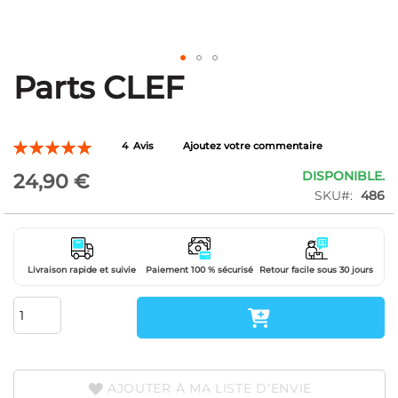
Parts CLEF
Skip
to
the
beginning
Évaluation:
4
Avis
Ajoutez votre commentaire
of
100
100
% of
the
DISPONIBLE.
24,90 €
images
SKU
486
gallery
Livraison rapide et suivie
Paiement 100 % sécurisé
Retour facile sous 30 jours
AJOUTER À MA LISTE D’ENVIE