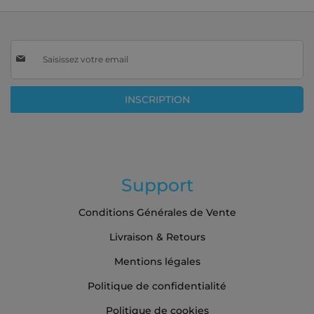
Inscription
à
notre
lettre
INSCRIPTION
d’information
:
Support
Conditions Générales de Vente
Livraison & Retours
Mentions légales
Politique de confidentialité
Politique de cookies