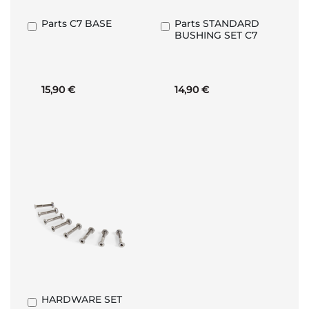
Parts C7 BASE
Parts STANDARD
Ajouter
Ajouter
BUSHING SET C7
au
au
panier
panier
15,90 €
14,90 €
HARDWARE SET
Ajouter