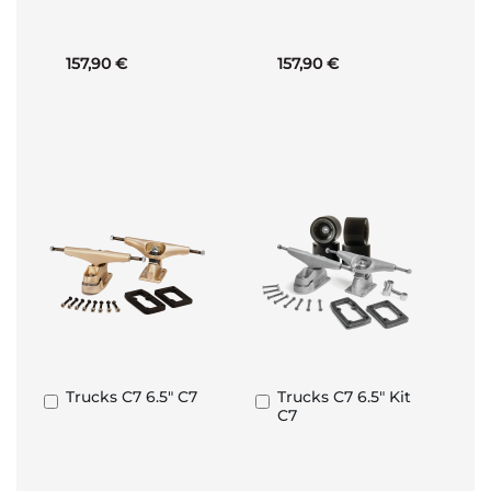
panier
panier
157,90 €
157,90 €
Trucks C7 6.5" C7
Trucks C7 6.5" Kit
Ajouter
Ajouter
C7
au
au
panier
panier