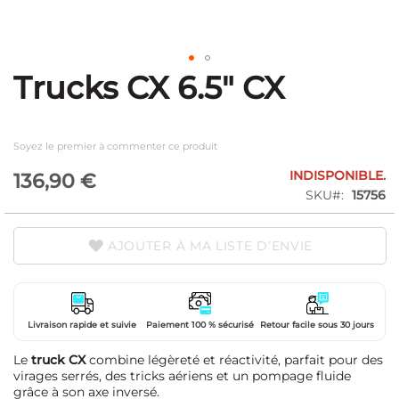
Trucks CX 6.5" CX
Skip
to
the
beginning
Soyez le premier à commenter ce produit
of
the
INDISPONIBLE.
136,90 €
images
SKU
15756
gallery
AJOUTER À MA LISTE D’ENVIE
Livraison rapide et suivie
Paiement 100 % sécurisé
Retour facile sous 30 jours
Le
truck CX
combine légèreté et réactivité, parfait pour des
virages serrés, des tricks aériens et un pompage fluide
grâce à son axe inversé.