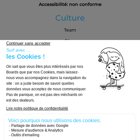
Accessibilité: non conforme
Culture
Team
Blog
Partenaires
Guide d'achat
Choisir sa board
Choisir ses trucks
Choisir ses roues