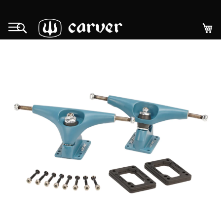
Allez
au
Mo
Rechercher
contenu
Skip
to
the
end
of
the
images
gallery