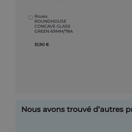
Roues
Ajouter
ROUNDHOUSE
au
CONCAVE GLASS
panier
GREEN 69MM/78A
51,90 €
Nous avons trouvé d’autres pr