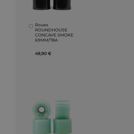
Roues
Ajouter
ROUNDHOUSE
au
CONCAVE SMOKE
panier
69MM/78A
49,90 €