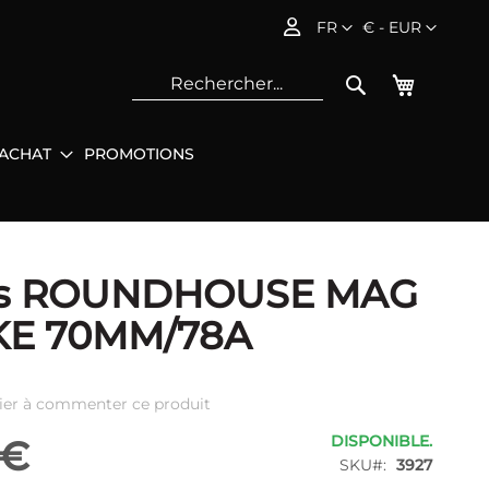
Langue
Devise
FR
€ - EUR
Mon pani
Rechercher
'ACHAT
PROMOTIONS
Rec
s ROUNDHOUSE MAG
E 70MM/78A
ier à commenter ce produit
DISPONIBLE.
 €
SKU
3927