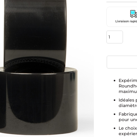
Livraison rapid
Expérim
Roundho
maximum
Idéales 
diamètr
Fabriqué
pour une
Le choix
expérien