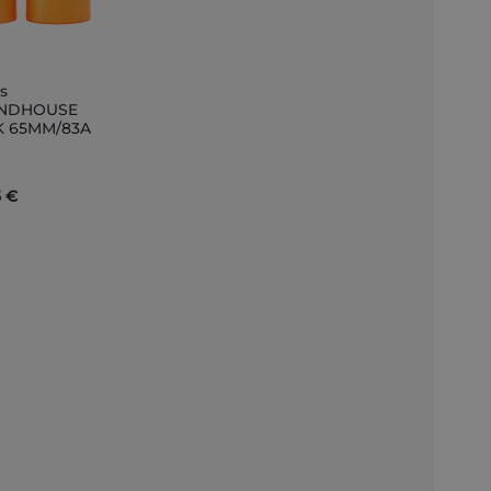
s
er
NDHOUSE
K 65MM/83A
r
5 €