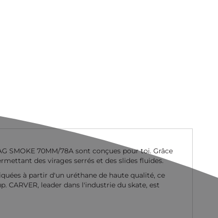
MAG SMOKE 70MM/78A sont conçues pour toi. Grâce
rmettant des virages serrés et des slides fluides.
uées à partir d'un uréthane de haute qualité, ce
p. CARVER, leader dans l'industrie du skate, est