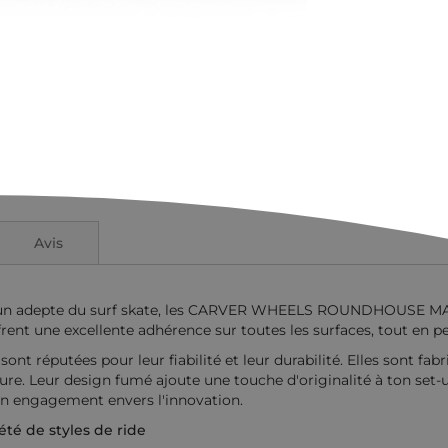
Avis
 ou un adepte du surf skate, les CARVER WHEELS ROUNDHOUSE 
frent une excellente adhérence sur toutes les surfaces, tout en pe
tées pour leur fiabilité et leur durabilité. Elles sont fabriq
sure. Leur design fumé ajoute une touche d'originalité à ton set-u
son engagement envers l'innovation.
été de styles de ride