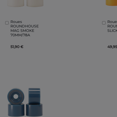
Roues
Roue
Ajouter
Ajout
ROUNDHOUSE
ROU
au
au
MAG SMOKE
SLIC
panier
panie
70MM/78A
51,90 €
49,9