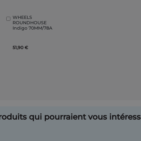
WHEELS
Ajouter
ROUNDHOUSE
au
Indigo 70MM/78A
panier
51,90 €
oduits qui pourraient vous intéresse