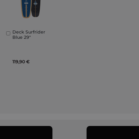
Deck Surfrider
Ajouter
Blue 29"
au
panier
119,90 €