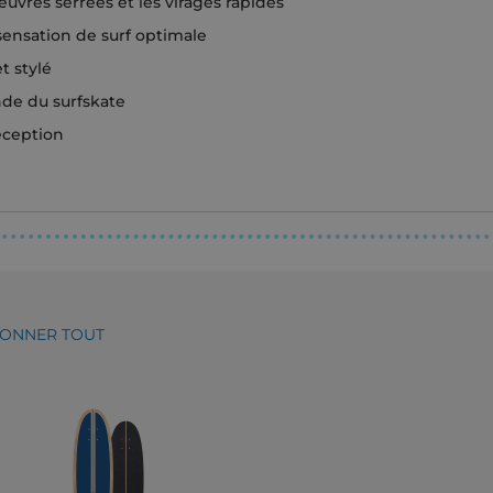
uvres serrées et les virages rapides
ensation de surf optimale
t stylé
de du surfskate
éception
IONNER TOUT