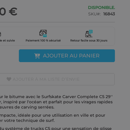
DISPONIBLE.
0 €
SKU
16843
e et suivie
Paiement 100 % sécurisé
Retour facile sous 30 jours
AJOUTER AU PANIER
AJOUTER À MA LISTE D’ENVIE
ur le bitume avec le Surfskate Carver Complete C5 29''
r, inspiré par l'océan et parfait pour les virages rapides
uvres de carving serrées.
ompacte, idéale pour une utilisation en ville et pour
r votre technique de surf.
du système de trucks C5 pour une sensation de glisse