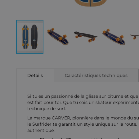
Skip
to
the
Details
Caractéristiques techniques
beginning
of
the
images
Si tu es un passionné de la glisse sur bitume et que 
gallery
est fait pour toi. Que tu sois un skateur expériment
technique de surf.
La marque CARVER, pionnière dans le monde du surfsk
le Surfrider te garantit un style unique sur la rou
authentique.