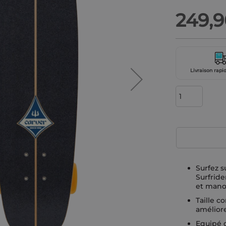
249,9
Livraison rapid
Surfez s
Surfride
et manœ
Taille c
améliore
Equipé 