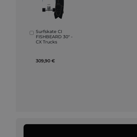
Surfskate CI
Ajouter
FISHBEARD 30" -
au
CX Trucks
panier
309,90 €