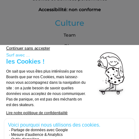
Accessibilité: non conforme
Culture
Team
Blog
Partenaires
Guide d'achat
Choisir sa board
Choisir ses trucks
Choisir ses roues