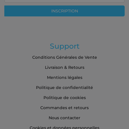
notre
lettre
INSCRIPTION
d’information
:
Support
Conditions Générales de Vente
Livraison & Retours
Mentions légales
Politique de confidentialité
Politique de cookies
Commandes et retours
Nous contacter
Cookies et données personnelles