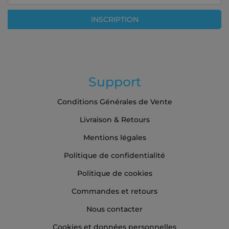
notre
lettre
INSCRIPTION
d’information
:
Support
Conditions Générales de Vente
Livraison & Retours
Mentions légales
Politique de confidentialité
Politique de cookies
Commandes et retours
Nous contacter
Cookies et données personnelles