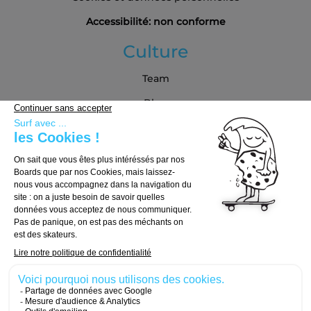
Accessibilité: non conforme
Culture
Team
Blog
Partenaires
Guide d'achat
Choisir sa board
Choisir ses trucks
Choisir ses roues