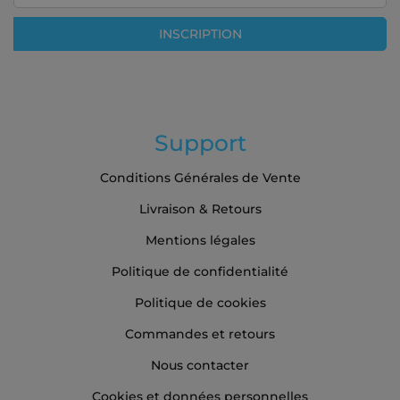
notre
lettre
INSCRIPTION
d’information
:
Support
Conditions Générales de Vente
Livraison & Retours
Mentions légales
Politique de confidentialité
Politique de cookies
Commandes et retours
Nous contacter
Cookies et données personnelles