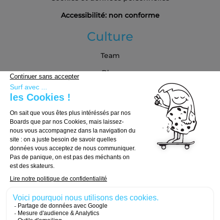
Accessibilité: non conforme
Culture
Team
Blog
Partenaires
Guide d'achat
Choisir sa board
Choisir ses trucks
Choisir ses roues