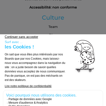
Accessibilité: non conforme
Culture
Team
Blog
Partenaires
Guide d'achat
Choisir sa board
Choisir ses trucks
Choisir ses roues