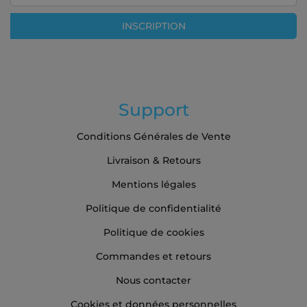
notre
lettre
INSCRIPTION
d’information
:
Support
Conditions Générales de Vente
Livraison & Retours
Mentions légales
Politique de confidentialité
Politique de cookies
Commandes et retours
Nous contacter
Cookies et données personnelles