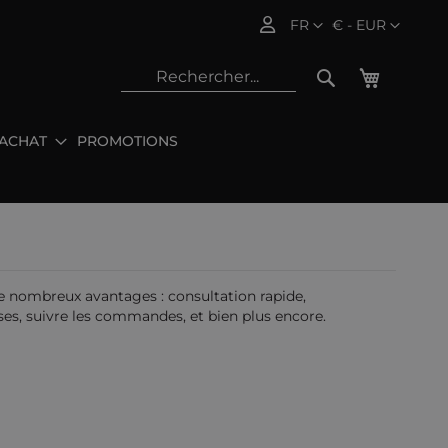
Langue
Devise
FR
€ - EUR
Mon pani
Rechercher
'ACHAT
PROMOTIONS
Rec
e nombreux avantages : consultation rapide,
es, suivre les commandes, et bien plus encore.