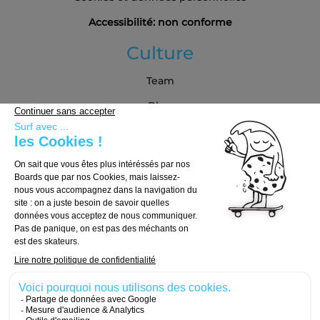
Accessibilité: non conforme
Culture
Team
Blog
Partenaires
Guide d'achat
Choisir sa board
Choisir ses trucks
Choisir ses roues