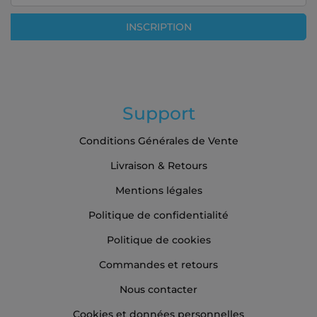
notre
lettre
INSCRIPTION
d’information
:
Support
Conditions Générales de Vente
Livraison & Retours
Mentions légales
Politique de confidentialité
Politique de cookies
Commandes et retours
Nous contacter
Cookies et données personnelles