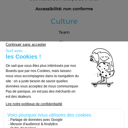
Accessibilité: non conforme
Culture
Team
Blog
Partenaires
Guide d'achat
Choisir sa board
Choisir ses trucks
Choisir ses roues