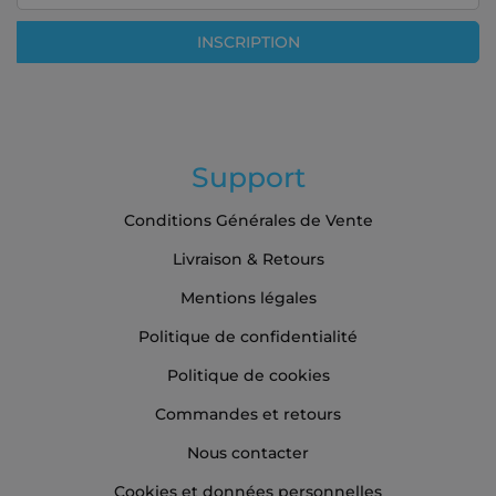
notre
lettre
INSCRIPTION
d’information
:
Support
Conditions Générales de Vente
Livraison & Retours
Mentions légales
Politique de confidentialité
Politique de cookies
Commandes et retours
Nous contacter
Cookies et données personnelles