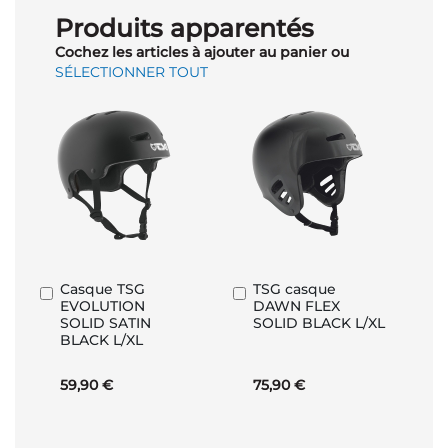
Produits apparentés
Cochez les articles à ajouter au panier ou
SÉLECTIONNER TOUT
Casque TSG
TSG casque
Ajouter
Ajouter
EVOLUTION
DAWN FLEX
au
au
SOLID SATIN
SOLID BLACK L/XL
panier
panier
BLACK L/XL
59,90 €
75,90 €