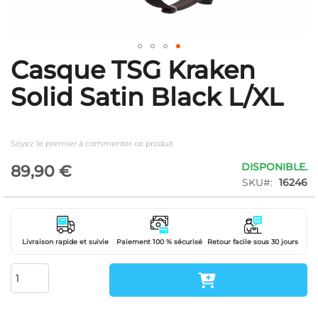
Casque TSG Kraken
Skip
to
Solid Satin Black L/XL
the
beginning
of
the
Soyez le premier à commenter ce produit
images
gallery
DISPONIBLE.
89,90 €
SKU
16246
Livraison rapide et suivie
Paiement 100 % sécurisé
Retour facile sous 30 jours