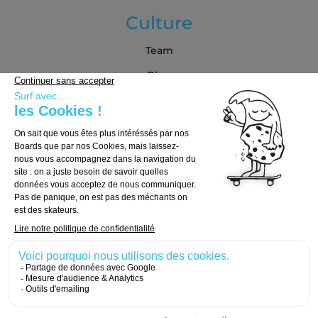
Culture
Team
Blog
Partenaires
Guide d'achat
Choisir sa board
Choisir ses trucks
Choisir ses roues