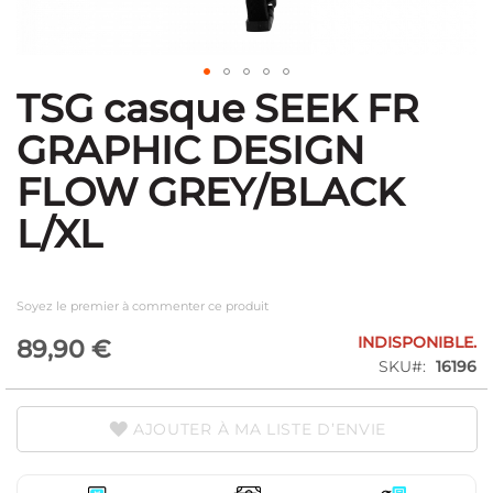
TSG casque SEEK FR
Skip
to
GRAPHIC DESIGN
the
beginning
FLOW GREY/BLACK
of
the
L/XL
images
gallery
Soyez le premier à commenter ce produit
INDISPONIBLE.
89,90 €
SKU
16196
AJOUTER À MA LISTE D’ENVIE