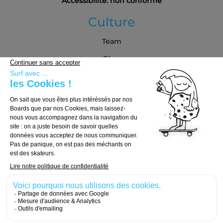
Accessibilité: non conforme
Culture
Team
Blog
Partenaires
Guide d'achat
Choisir sa board
Choisir ses trucks
Choisir ses roues