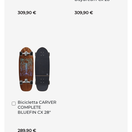
309,90 €
309,90 €
Bicicletta CARVER
Aggiungi
COMPLETE
al
BLUEFIN CX 28"
Carrello
289,90 €