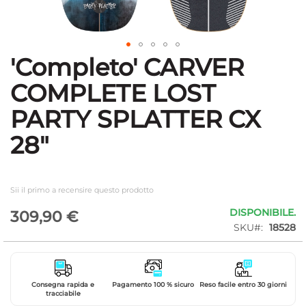
'Completo' CARVER
Vai
all'inizio
COMPLETE LOST
della
galleria
PARTY SPLATTER CX
di
immagini
28"
Sii il primo a recensire questo prodotto
DISPONIBILE.
309,90 €
SKU
18528
Consegna rapida e
Pagamento 100 % sicuro
Reso facile entro 30 giorni
tracciabile