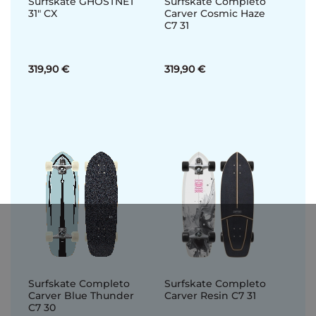
Surfskate GHOSTNET
Surfskate Completo
31" CX
Carver Cosmic Haze
C7 31
319,90 €
319,90 €
Surfskate Completo
Surfskate Completo
Carver Blue Thunder
Carver Resin C7 31
C7 30