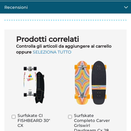
Recensioni
Prodotti correlati
Controlla gli articoli da aggiungere al carrello
oppure
SELEZIONA TUTTO
Surfskate CI
Surfskate
Aggiungi
Aggiungi
FISHBEARD 30"
Completo Carver
al
al
CX
Grlswirl
Carrello
Carrello
Daydream Cx 28