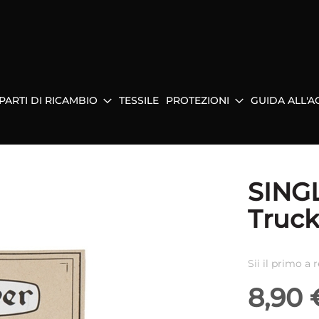
PARTI DI RICAMBIO
TESSILE
PROTEZIONI
GUIDA ALL'A
SINGL
Truck
Sii il primo a
8,90 