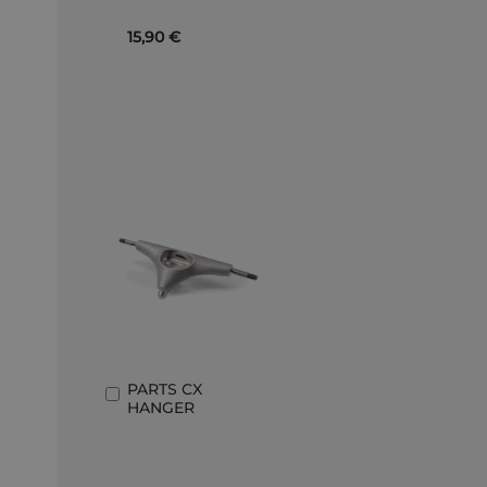
15,90 €
PARTS CX
Aggiungi
HANGER
al
Carrello