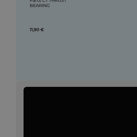
Parts C7 THRUST
BEARING
11,90 €