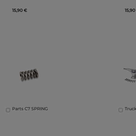
15,90 €
15,90
Parts C7 SPRING
Truc
Aggiungi
Aggi
al
al
Carrello
Carre