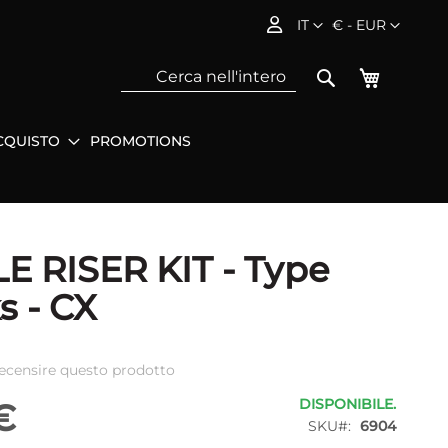
Lingua
Valuta
IT
€ - EUR
Carrello
Search
CQUISTO
PROMOTIONS
Sea
E RISER KIT - Type
s - CX
 recensire questo prodotto
DISPONIBILE.
€
SKU
6904