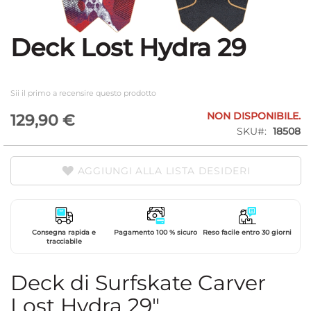
Deck Lost Hydra 29
Vai
all'inizio
della
galleria
Sii il primo a recensire questo prodotto
di
immagini
NON DISPONIBILE.
129,90 €
SKU
18508
AGGIUNGI ALLA LISTA DESIDERI
Consegna rapida e
Pagamento 100 % sicuro
Reso facile entro 30 giorni
tracciabile
Deck di Surfskate Carver
Lost Hydra 29"