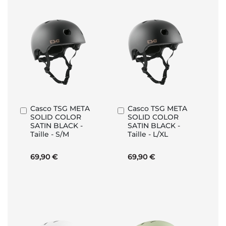
Casco TSG META
Casco TSG META
Aggiungi
Aggiungi
SOLID COLOR
SOLID COLOR
al
al
SATIN BLACK -
SATIN BLACK -
Carrello
Carrello
Taille - S/M
Taille - L/XL
69,90 €
69,90 €