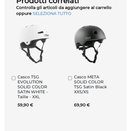
Prodotti correlati
Controlla gli articoli da aggiungere al carrello
oppure
SELEZIONA TUTTO
Casco TSG
Casco META
Aggiungi
Aggiungi
EVOLUTION
SOLID COLOR
al
al
SOLID COLOR
TSG Satin Black
Carrello
Carrello
SATIN WHITE -
XXS/XS
Taille - XXL
59,90 €
69,90 €