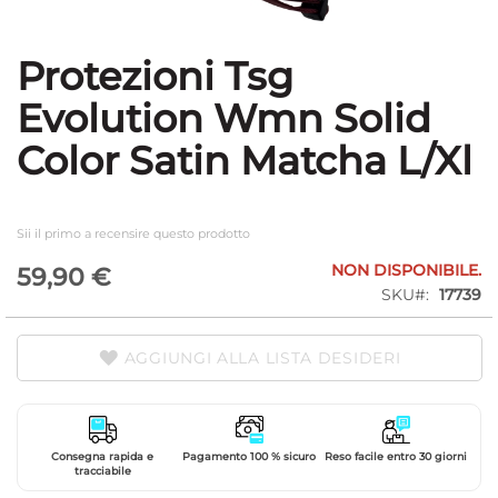
Protezioni Tsg
Vai
all'inizio
Evolution Wmn Solid
della
galleria
Color Satin Matcha L/Xl
di
immagini
Sii il primo a recensire questo prodotto
NON DISPONIBILE.
59,90 €
SKU
17739
AGGIUNGI ALLA LISTA DESIDERI
Consegna rapida e
Pagamento 100 % sicuro
Reso facile entro 30 giorni
tracciabile