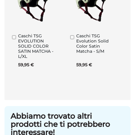
Caschi TSG
Caschi TSG
Aggiungi
Aggiungi
EVOLUTION
Evolution Solid
al
al
SOLID COLOR
Color Satin
Carrello
Carrello
SATIN MATCHA -
Matcha - S/M
L/XL
59,95 €
59,95 €
Abbiamo trovato altri
prodotti che ti potrebbero
interessare!