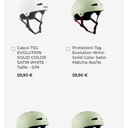
Casco TSG
Protezioni Tsg
Aggiungi
Aggiungi
EVOLUTION
Evolution Wmn
al
al
SOLID COLOR
Solid Color Satin
Carrello
Carrello
SATIN WHITE -
Matcha Xxs/Xs
Taille - S/M
59,90 €
59,90 €