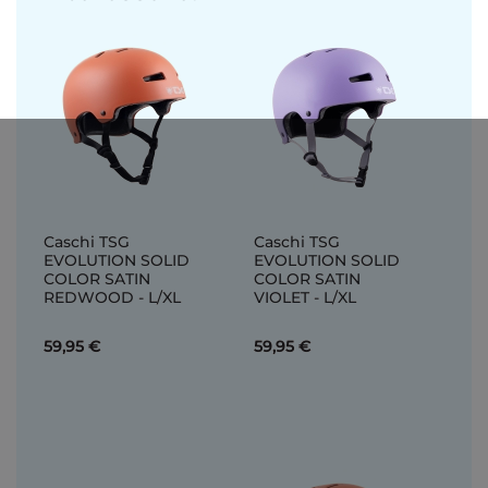
Caschi TSG
Caschi TSG
EVOLUTION SOLID
EVOLUTION SOLID
COLOR SATIN
COLOR SATIN
REDWOOD - L/XL
VIOLET - L/XL
59,95 €
59,95 €