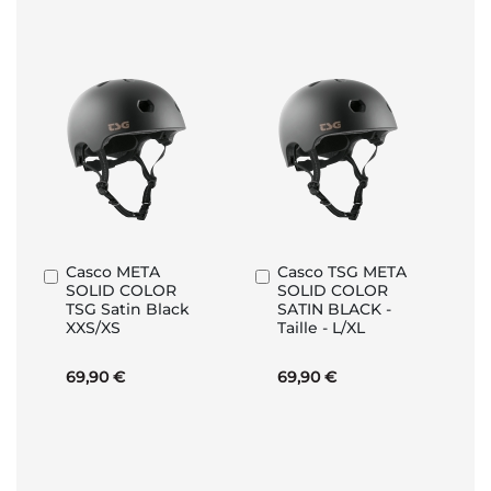
Casco META
Casco TSG META
Aggiungi
Aggiungi
SOLID COLOR
SOLID COLOR
al
al
TSG Satin Black
SATIN BLACK -
Carrello
Carrello
XXS/XS
Taille - L/XL
69,90 €
69,90 €