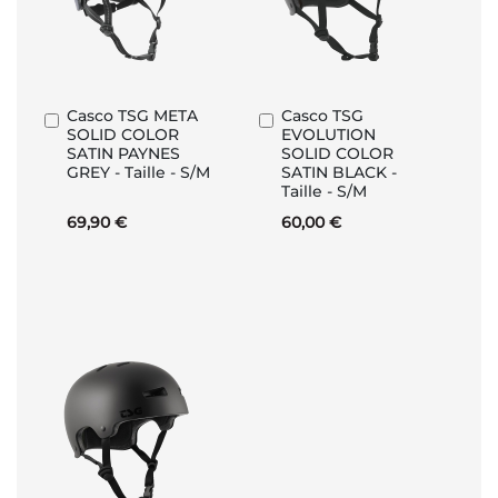
Casco TSG META
Casco TSG
Aggiungi
Aggiungi
SOLID COLOR
EVOLUTION
al
al
SATIN PAYNES
SOLID COLOR
Carrello
Carrello
GREY - Taille - S/M
SATIN BLACK -
Taille - S/M
69,90 €
60,00 €