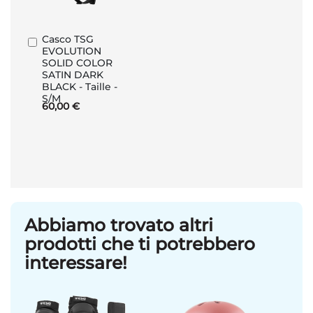
Casco TSG
Aggiungi
EVOLUTION
al
SOLID COLOR
Carrello
SATIN DARK
BLACK - Taille -
S/M
60,00 €
Abbiamo trovato altri
prodotti che ti potrebbero
interessare!