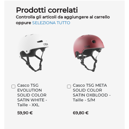
Prodotti correlati
Controlla gli articoli da aggiungere al carrello
oppure
SELEZIONA TUTTO
Casco TSG
Casco TSG META
Aggiungi
Aggiungi
EVOLUTION
SOLID COLOR
al
al
SOLID COLOR
SATIN OXBLOOD -
Carrello
Carrello
SATIN WHITE -
Taille - S/M
Taille - XXL
59,90 €
69,80 €