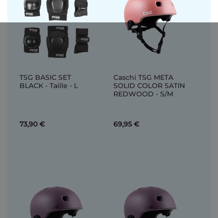
TSG BASIC SET
Caschi TSG META
BLACK - Taille - L
SOLID COLOR SATIN
REDWOOD - S/M
73,90 €
69,95 €