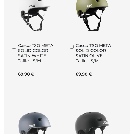
Casco TSG META
Casco TSG META
Aggiungi
Aggiungi
SOLID COLOR
SOLID COLOR
al
al
SATIN WHITE -
SATIN OLIVE -
Carrello
Carrello
Taille - S/M
Taille - S/M
69,90 €
69,90 €