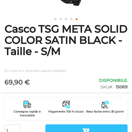
Casco TSG META SOLID
Vai
all'inizio
COLOR SATIN BLACK -
della
galleria
Taille - S/M
di
immagini
Sii il primo a recensire questo prodotto
DISPONIBILE.
69,90 €
SKU
15069
Consegna rapida e
Pagamento 100 % sicuro
Reso facile entro 30 giorni
tracciabile