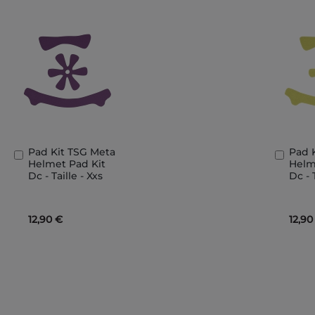
Pad Kit TSG Meta
Pad 
Aggiungi
Aggi
Helmet Pad Kit
Helm
al
al
Dc - Taille - Xxs
Dc - 
Carrello
Carre
12,90 €
12,90