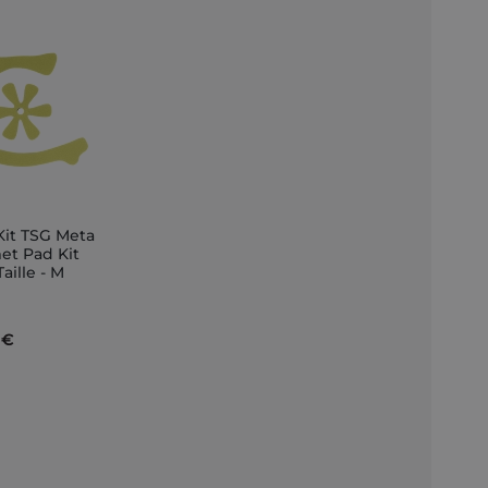
Kit TSG Meta
ungi
et Pad Kit
Taille - M
llo
 €