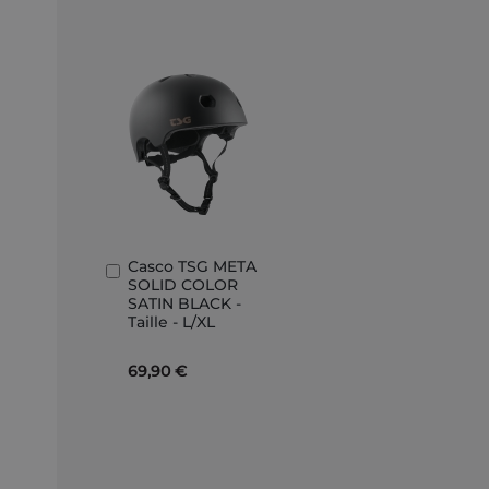
Casco TSG META
Aggiungi
SOLID COLOR
al
SATIN BLACK -
Carrello
Taille - L/XL
69,90 €