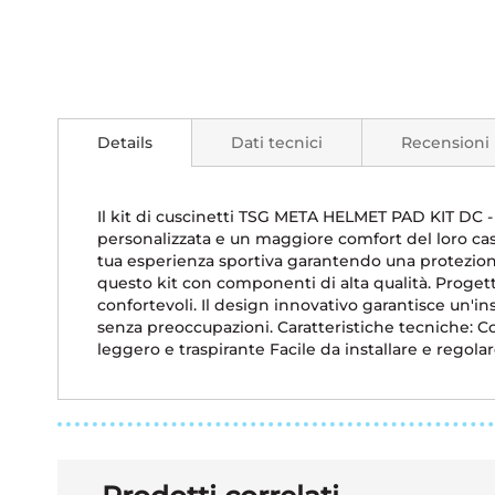
Vai
all'inizio
della
Details
Dati tecnici
Recensioni
galleria
di
immagini
Il kit di cuscinetti TSG META HELMET PAD KIT DC -
personalizzata e un maggiore comfort del loro casc
tua esperienza sportiva garantendo una protezione 
questo kit con componenti di alta qualità. Progett
confortevoli. Il design innovativo garantisce un'in
senza preoccupazioni. Caratteristiche tecniche: 
leggero e traspirante Facile da installare e regola