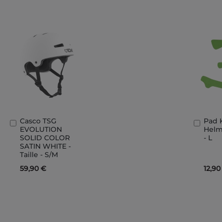
Casco TSG
Pad 
Aggiungi
Aggi
EVOLUTION
Helme
al
al
SOLID COLOR
- L
Carrello
Carre
SATIN WHITE -
Taille - S/M
59,90 €
12,90