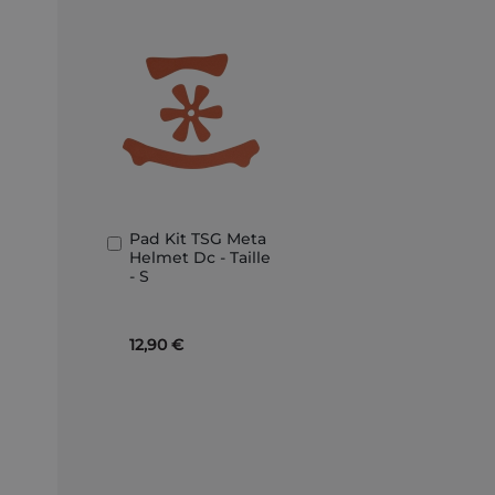
Pad Kit TSG Meta
Aggiungi
Helmet Dc - Taille
al
- S
Carrello
12,90 €