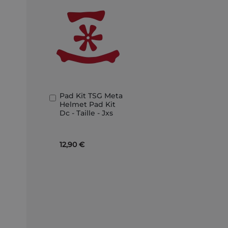
Pad Kit TSG Meta
Aggiungi
Helmet Pad Kit
al
Dc - Taille - Jxs
Carrello
12,90 €