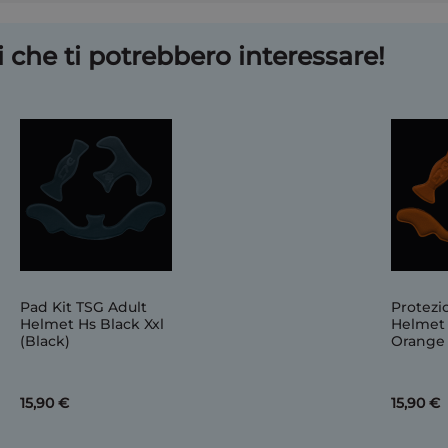
 che ti potrebbero interessare!
Pad Kit TSG Adult
Protezi
Helmet Hs Black Xxl
Helmet 
(Black)
Orange 
15,90 €
15,90 €