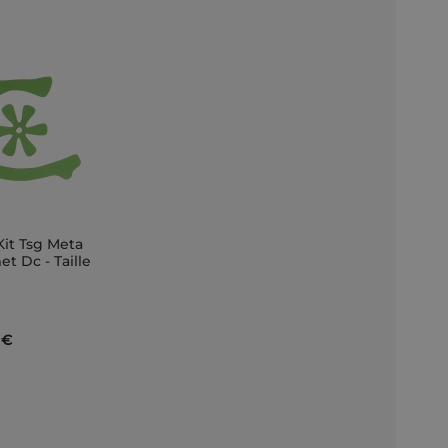
Kit Tsg Meta
ungi
t Dc - Taille
llo
 €