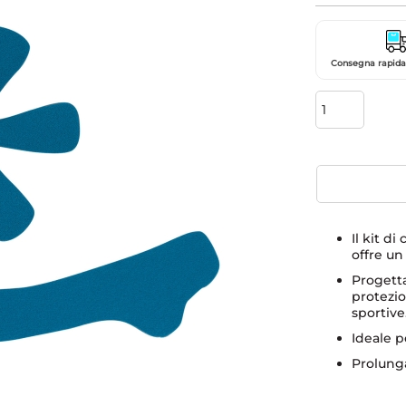
Consegna rapida 
Il kit d
offre un
Progetta
protezio
sportive
Ideale pe
Prolung