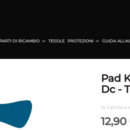
PARTI DI RICAMBIO
TESSILE
PROTEZIONI
GUIDA ALL'A
Pad K
Dc - T
Sii il primo a
12,90