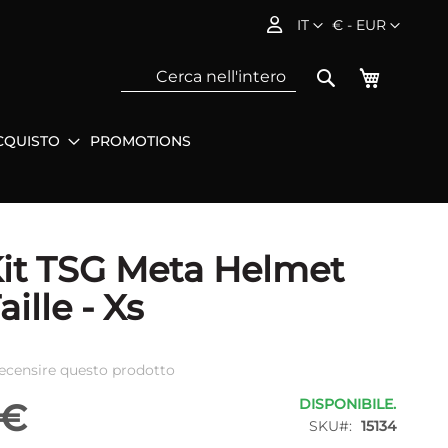
Lingua
Valuta
IT
€ - EUR
Carrello
Search
CQUISTO
PROMOTIONS
Sea
it TSG Meta Helmet
aille - Xs
 recensire questo prodotto
DISPONIBILE.
 €
SKU
15134