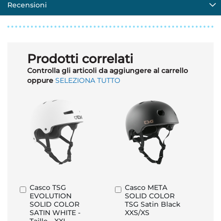
Recensioni
Prodotti correlati
Controlla gli articoli da aggiungere al carrello
oppure
SELEZIONA TUTTO
Casco TSG
Casco META
Aggiungi
Aggiungi
EVOLUTION
SOLID COLOR
al
al
SOLID COLOR
TSG Satin Black
Carrello
Carrello
SATIN WHITE -
XXS/XS