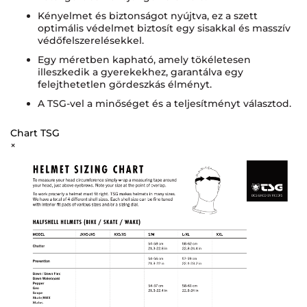
Kényelmet és biztonságot nyújtva, ez a szett
optimális védelmet biztosít egy sisakkal és masszív
védőfelszerelésekkel.
Egy méretben kapható, amely tökéletesen
illeszkedik a gyerekekhez, garantálva egy
felejthetetlen gördeszkás élményt.
A TSG-vel a minőséget és a teljesítményt választod.
Chart TSG
×