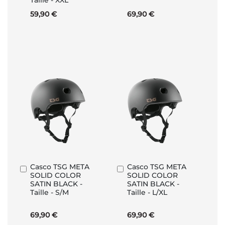
Taille - XXL
59,90 €
69,90 €
Casco TSG META
Casco TSG META
Aggiungi
Aggiungi
SOLID COLOR
SOLID COLOR
al
al
SATIN BLACK -
SATIN BLACK -
Carrello
Carrello
Taille - S/M
Taille - L/XL
69,90 €
69,90 €