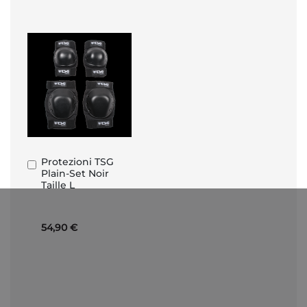
Protezioni TSG
Aggiungi
Plain-Set Noir
al
Taille L
Carrello
54,90 €