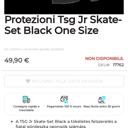
Protezioni Tsg Jr Skate-
Vai
all'inizio
Set Black One Size
della
galleria
di
immagini
Sii il primo a recensire questo prodotto
NON DISPONIBILE.
49,90 €
SKU
17762
AGGIUNGI ALLA LISTA DESIDERI
Consegna rapida e
Pagamento 100 % sicuro
Reso facile entro 30 giorni
tracciabile
A TSG Jr Skate-Set Black a tökéletes felszerelés a
fiatal gördeszka rajongók számára.