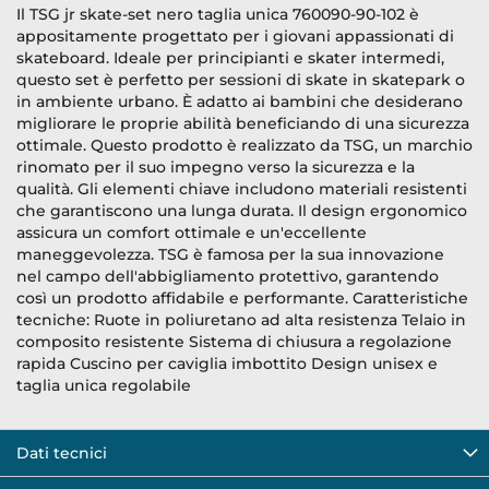
Il TSG jr skate-set nero taglia unica 760090-90-102 è
appositamente progettato per i giovani appassionati di
skateboard. Ideale per principianti e skater intermedi,
questo set è perfetto per sessioni di skate in skatepark o
in ambiente urbano. È adatto ai bambini che desiderano
migliorare le proprie abilità beneficiando di una sicurezza
ottimale. Questo prodotto è realizzato da TSG, un marchio
rinomato per il suo impegno verso la sicurezza e la
qualità. Gli elementi chiave includono materiali resistenti
che garantiscono una lunga durata. Il design ergonomico
assicura un comfort ottimale e un'eccellente
maneggevolezza. TSG è famosa per la sua innovazione
nel campo dell'abbigliamento protettivo, garantendo
così un prodotto affidabile e performante. Caratteristiche
tecniche: Ruote in poliuretano ad alta resistenza Telaio in
composito resistente Sistema di chiusura a regolazione
rapida Cuscino per caviglia imbottito Design unisex e
taglia unica regolabile
Dati tecnici