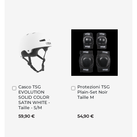
Casco TSG
Protezioni TSG
Aggiungi
Aggiungi
EVOLUTION
Plain-Set Noir
al
al
SOLID COLOR
Taille M
Carrello
Carrello
SATIN WHITE -
Taille - S/M
59,90 €
54,90 €