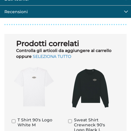
Recensioni
Prodotti correlati
Controlla gli articoli da aggiungere al carrello
oppure
SELEZIONA TUTTO
T Shirt 90's Logo
Sweat Shirt
Aggiungi
Aggiungi
White M
Crewneck 90's
al
al
Logo Black L