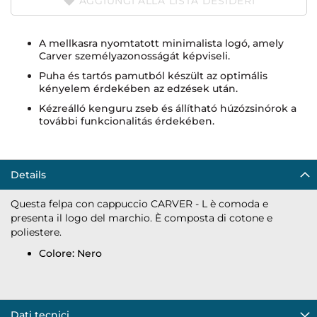
AGGIUNGI ALLA LISTA DESIDERI
A mellkasra nyomtatott minimalista logó, amely
Carver személyazonosságát képviseli.
Puha és tartós pamutból készült az optimális
kényelem érdekében az edzések után.
Kézreálló kenguru zseb és állítható húzózsinórok a
további funkcionalitás érdekében.
Details
Questa felpa con cappuccio CARVER - L è comoda e
presenta il logo del marchio. È composta di cotone e
poliestere.
Colore: Nero
Dati tecnici