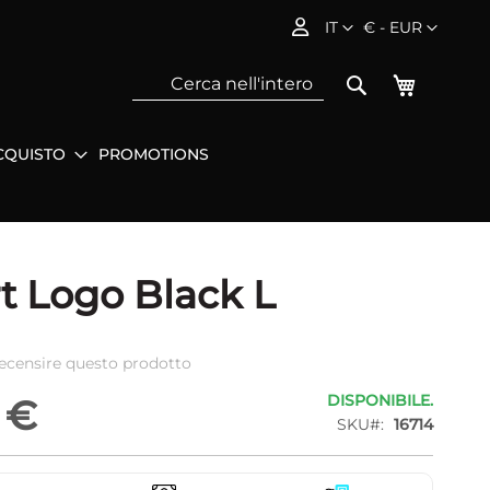
Lingua
Valuta
IT
€ - EUR
Carrello
Search
CQUISTO
PROMOTIONS
Sea
rt Logo Black L
 recensire questo prodotto
DISPONIBILE.
 €
SKU
16714