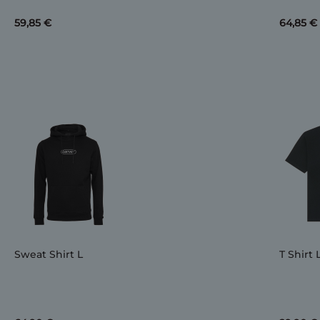
59,85 €
64,85 €
Sweat Shirt L
T Shirt