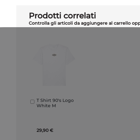
Prodotti correlati
Controlla gli articoli da aggiungere al carrello o
T Shirt 90's Logo
Aggiungi
White M
al
Carrello
29,90 €