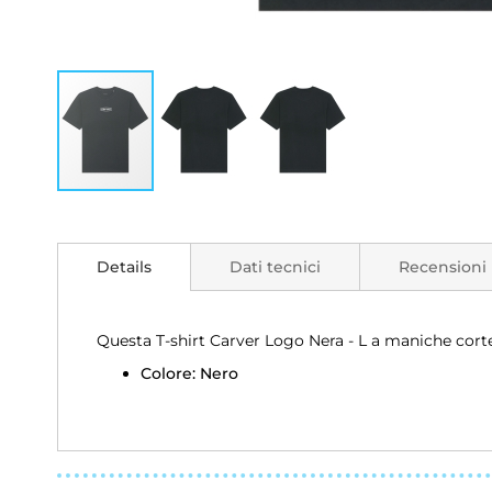
Vai
all'inizio
della
Details
Dati tecnici
Recensioni
galleria
di
immagini
Questa T-shirt Carver Logo Nera - L a maniche cort
Colore: Nero