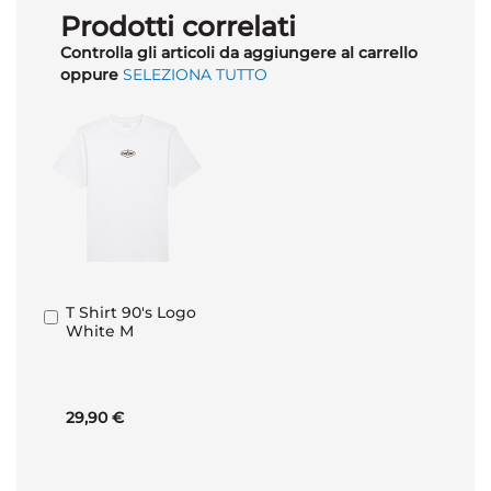
Prodotti correlati
Controlla gli articoli da aggiungere al carrello
oppure
SELEZIONA TUTTO
T Shirt 90's Logo
Aggiungi
White M
al
Carrello
29,90 €