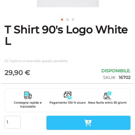
T Shirt 90's Logo White
Vai
all'inizio
L
della
galleria
di
immagini
Sii il primo a recensire questo prodotto
DISPONIBILE.
29,90 €
SKU
16702
Consegna rapida e
Pagamento 100 % sicuro
Reso facile entro 30 giorni
tracciabile