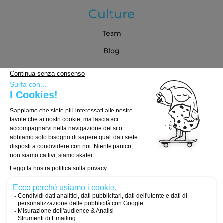
Culture
Team
Blog
Partner
Guida all'acquisto
Come scegliere la tua tavola
Come scegliere i truck
Come scegliere le ruote