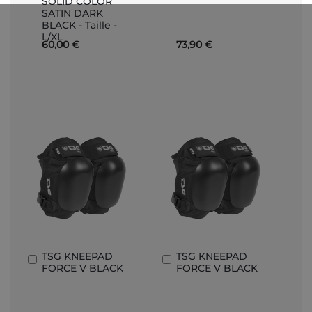
SOLID COLOR
Carrello
Carrello
SATIN DARK
BLACK - Taille -
L/XL
60,00 €
73,90 €
TSG KNEEPAD
TSG KNEEPAD
Aggiungi
Aggiungi
FORCE V BLACK
FORCE V BLACK
al
al
Carrello
Carrello