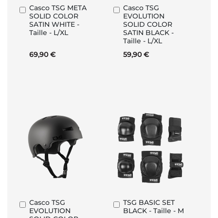
Casco TSG META
Casco TSG
Aggiungi
Aggiungi
SOLID COLOR
EVOLUTION
al
al
SATIN WHITE -
SOLID COLOR
Carrello
Carrello
Taille - L/XL
SATIN BLACK -
Taille - L/XL
69,90 €
59,90 €
Casco TSG
TSG BASIC SET
Aggiungi
Aggiungi
EVOLUTION
BLACK - Taille - M
al
al