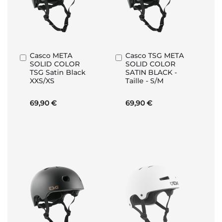
Casco META
Casco TSG META
Aggiungi
Aggiungi
SOLID COLOR
SOLID COLOR
al
al
TSG Satin Black
SATIN BLACK -
Carrello
Carrello
XXS/XS
Taille - S/M
69,90 €
69,90 €