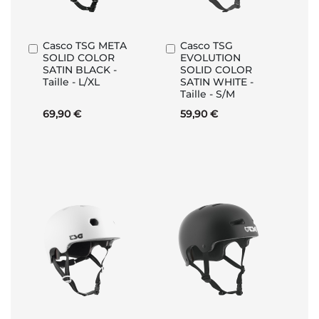
Casco TSG META
Casco TSG
Aggiungi
Aggiungi
SOLID COLOR
EVOLUTION
al
al
SATIN BLACK -
SOLID COLOR
Carrello
Carrello
Taille - L/XL
SATIN WHITE -
Taille - S/M
69,90 €
59,90 €