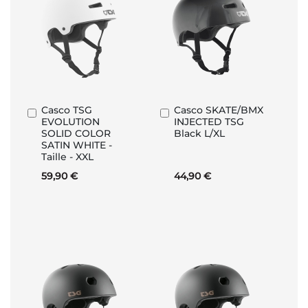
Casco TSG
Casco SKATE/BMX
Aggiungi
Aggiungi
EVOLUTION
INJECTED TSG
al
al
SOLID COLOR
Black L/XL
Carrello
Carrello
SATIN WHITE -
Taille - XXL
59,90 €
44,90 €