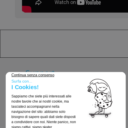
Support
Termini e Condizioni Generali
Consegna e resi
Avvisi legali
Politica sulla riservatezza
Politica sui cookie