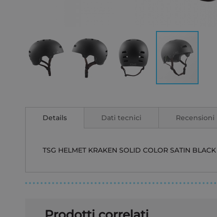
Vai
all'inizio
della
Details
Dati tecnici
Recensioni
galleria
di
immagini
TSG HELMET KRAKEN SOLID COLOR SATIN BLACK
Prodotti correlati