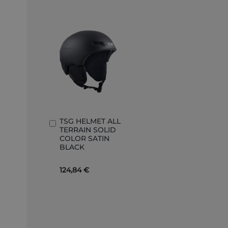
TSG HELMET ALL
Aggiungi
TERRAIN SOLID
al
COLOR SATIN
Carrello
BLACK
124,84 €