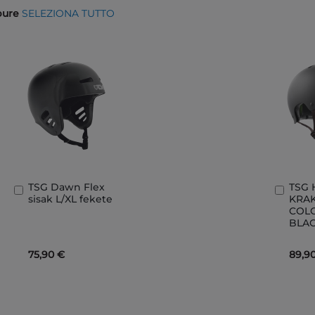
ppure
SELEZIONA TUTTO
TSG Dawn Flex
TSG 
Aggiungi
Aggi
sisak L/XL fekete
KRAK
al
al
COLO
Carrello
Carre
BLA
75,90 €
89,9