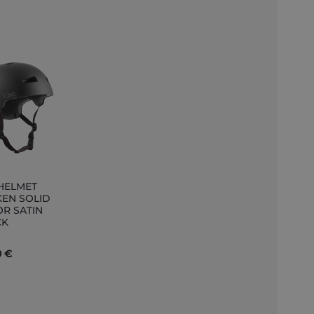
HELMET
ungi
EN SOLID
R SATIN
llo
CK
0 €