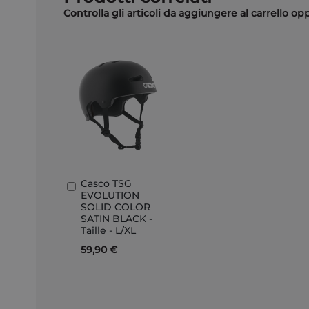
Controlla gli articoli da aggiungere al carrello o
Casco TSG
Aggiungi
EVOLUTION
al
SOLID COLOR
Carrello
SATIN BLACK -
Taille - L/XL
59,90 €