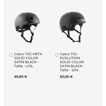
Casco TSG META
Casco TSG
Aggiungi
Aggiungi
SOLID COLOR
EVOLUTION
al
al
SATIN BLACK -
SOLID COLOR
Carrello
Carrello
Taille - L/XL
SATIN BLACK -
Taille - S/M
69,90 €
60,00 €