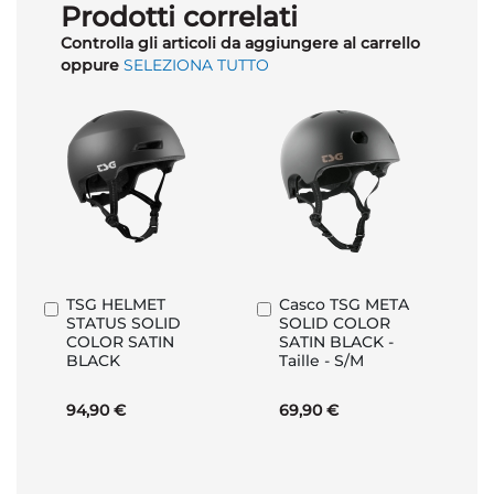
Prodotti correlati
Controlla gli articoli da aggiungere al carrello
oppure
SELEZIONA TUTTO
TSG HELMET
Casco TSG META
Aggiungi
Aggiungi
STATUS SOLID
SOLID COLOR
al
al
COLOR SATIN
SATIN BLACK -
Carrello
Carrello
BLACK
Taille - S/M
94,90 €
69,90 €