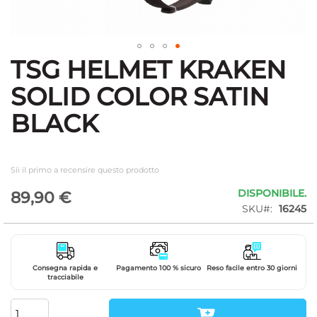
TSG HELMET KRAKEN
Vai
all'inizio
SOLID COLOR SATIN
della
galleria
BLACK
di
immagini
Sii il primo a recensire questo prodotto
DISPONIBILE.
89,90 €
SKU
16245
Consegna rapida e
Pagamento 100 % sicuro
Reso facile entro 30 giorni
tracciabile