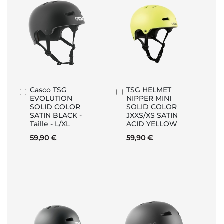
Casco TSG
TSG HELMET
Aggiungi
Aggiungi
EVOLUTION
NIPPER MINI
al
al
SOLID COLOR
SOLID COLOR
Carrello
Carrello
SATIN BLACK -
JXXS/XS SATIN
Taille - L/XL
ACID YELLOW
59,90 €
59,90 €