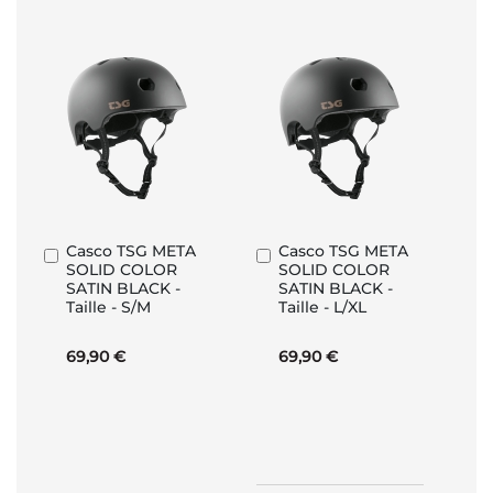
Casco TSG META
Casco TSG META
Aggiungi
Aggiungi
SOLID COLOR
SOLID COLOR
al
al
SATIN BLACK -
SATIN BLACK -
Carrello
Carrello
Taille - S/M
Taille - L/XL
69,90 €
69,90 €