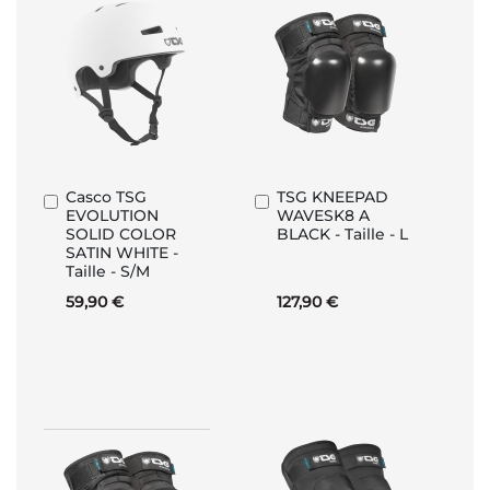
Casco TSG
TSG KNEEPAD
Aggiungi
Aggiungi
EVOLUTION
WAVESK8 A
al
al
SOLID COLOR
BLACK - Taille - L
Carrello
Carrello
SATIN WHITE -
Taille - S/M
59,90 €
127,90 €