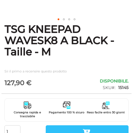
TSG KNEEPAD
Vai
all'inizio
WAVESK8 A BLACK -
della
galleria
Taille - M
di
immagini
Sii il primo a recensire questo prodotto
DISPONIBILE.
127,90 €
SKU
15145
Consegna rapida e
Pagamento 100 % sicuro
Reso facile entro 30 giorni
tracciabile