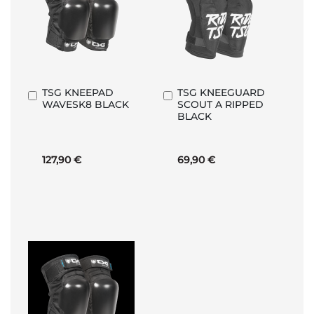
TSG KNEEPAD
TSG KNEEGUARD
Aggiungi
Aggiungi
WAVESK8 BLACK
SCOUT A RIPPED
al
al
BLACK
Carrello
Carrello
127,90 €
69,90 €