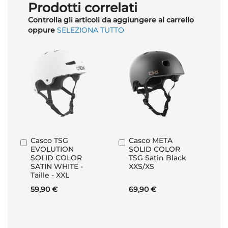
Prodotti correlati
Controlla gli articoli da aggiungere al carrello
oppure
SELEZIONA TUTTO
Casco TSG
Casco META
Aggiungi
Aggiungi
EVOLUTION
SOLID COLOR
al
al
SOLID COLOR
TSG Satin Black
Carrello
Carrello
SATIN WHITE -
XXS/XS
Taille - XXL
59,90 €
69,90 €