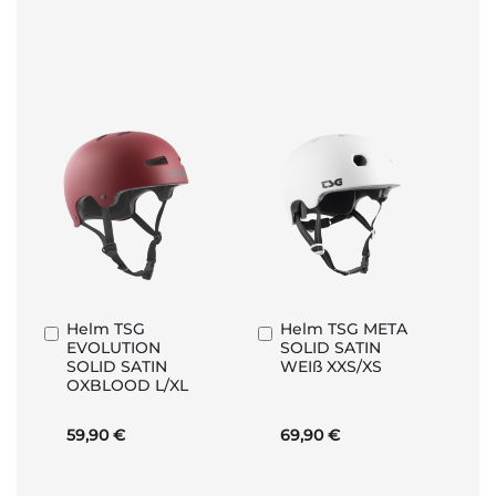
Helm TSG
Helm TSG META
In
In
EVOLUTION
SOLID SATIN
den
den
SOLID SATIN
WEIß XXS/XS
Warenkorb
Warenkorb
OXBLOOD L/XL
59,90 €
69,90 €