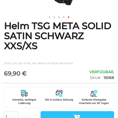
Helm TSG META SOLID
Zum
Anfang
SATIN SCHWARZ
der
Bildgalerie
XXS/XS
springen
Seien Sie der Erste, der dieses Produkt bewertet
VERFÜGBAR.
69,90 €
SKU
15068
Schnelle, verfolgte
100 % sichere Zahlung
Einfache Rückgabe
Lieferung
innerhalb von 30 Tagen