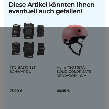
Diese Artikel könnten Ihnen
eventuell auch gefallen!
TSG BASIC SET
Helm TSG META
SCHWARZ L
SOLID COLOR SATIN
REDWOOD - S/M
73,90 €
69,95 €