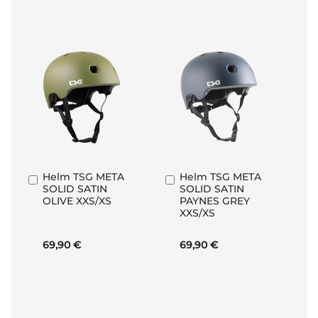
Helm TSG META
Helm TSG META
In
In
SOLID SATIN
SOLID SATIN
den
den
OLIVE XXS/XS
PAYNES GREY
Warenkorb
Warenkorb
XXS/XS
69,90 €
69,90 €