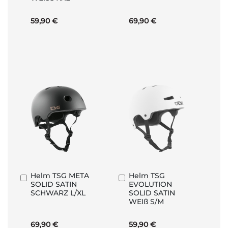
59,90 €
69,90 €
Helm TSG META
Helm TSG
In
In
SOLID SATIN
EVOLUTION
den
den
SCHWARZ L/XL
SOLID SATIN
Warenkorb
Warenkorb
WEIß S/M
69,90 €
59,90 €