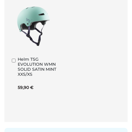
Helm TSG
In
EVOLUTION WMN
den
SOLID SATIN MINT
Warenkorb
XXS/XS
59,90 €