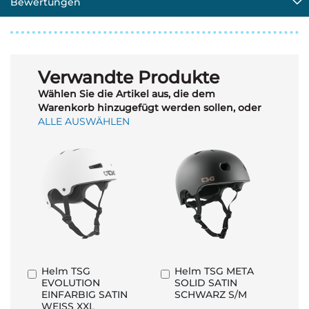
Bewertungen
Verwandte Produkte
Wählen Sie die Artikel aus, die dem
Warenkorb hinzugefügt werden sollen, oder
ALLE AUSWÄHLEN
Helm TSG
Helm TSG META
In
In
EVOLUTION
SOLID SATIN
den
den
EINFARBIG SATIN
SCHWARZ S/M
Warenkorb
Warenkorb
WEISS XXL