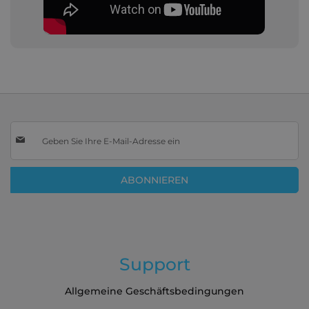
Melden
Sie
sich
für
ABONNIEREN
unseren
Newsletter
an:
Support
Allgemeine Geschäftsbedingungen