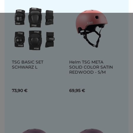
TSG BASIC SET
Helm TSG META
SCHWARZ L
SOLID COLOR SATIN
REDWOOD - S/M
73,90 €
69,95 €