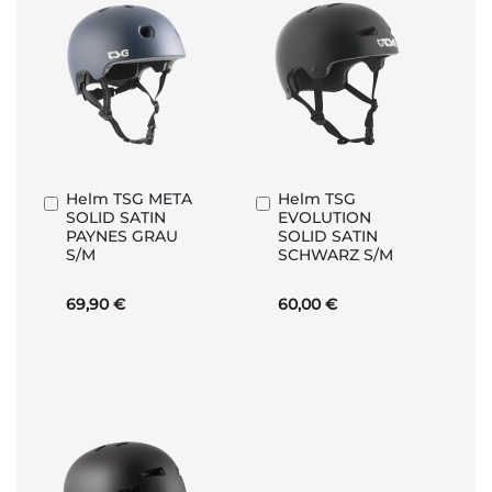
Helm TSG META
Helm TSG
In
In
SOLID SATIN
EVOLUTION
den
den
PAYNES GRAU
SOLID SATIN
Warenkorb
Warenkorb
S/M
SCHWARZ S/M
69,90 €
60,00 €