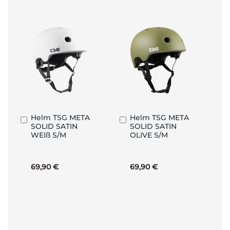
Helm TSG META
Helm TSG META
In
In
SOLID SATIN
SOLID SATIN
den
den
WEIß S/M
OLIVE S/M
Warenkorb
Warenkorb
69,90 €
69,90 €