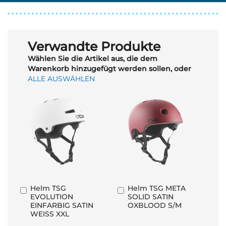
Verwandte Produkte
Wählen Sie die Artikel aus, die dem
Warenkorb hinzugefügt werden sollen, oder
ALLE AUSWÄHLEN
Helm TSG
Helm TSG META
In
In
EVOLUTION
SOLID SATIN
den
den
EINFARBIG SATIN
OXBLOOD S/M
Warenkorb
Warenkorb
WEISS XXL