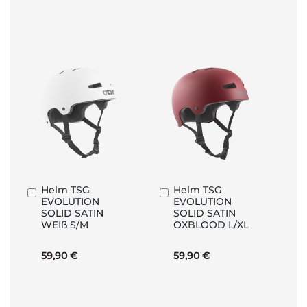
Helm TSG
Helm TSG
In
In
EVOLUTION
EVOLUTION
den
den
SOLID SATIN
SOLID SATIN
Warenkorb
Warenkorb
WEIß S/M
OXBLOOD L/XL
59,90 €
59,90 €