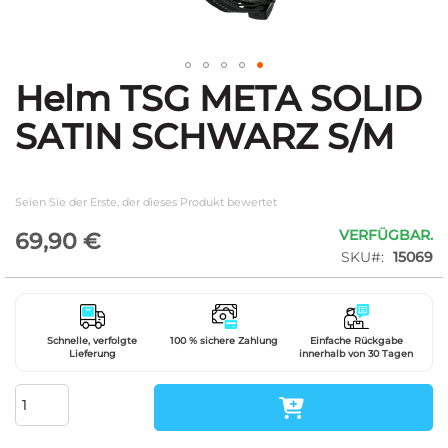
Helm TSG META SOLID
Zum
Anfang
SATIN SCHWARZ S/M
der
Bildgalerie
springen
Seien Sie der Erste, der dieses Produkt bewertet
VERFÜGBAR.
69,90 €
SKU
15069
Schnelle, verfolgte
100 % sichere Zahlung
Einfache Rückgabe
Lieferung
innerhalb von 30 Tagen