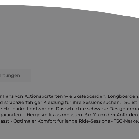
ertungen
ür Fans von Actionsportarten wie Skateboarden, Longboarden, 
 strapazierfähiger Kleidung für ihre Sessions suchen. TSG ist
e Haltbarkeit entworfen. Das schlichte schwarze Design ermög
arantiert. - Hergestellt aus robustem Stoff, um den Anforde
asst - Optimaler Komfort für lange Ride-Sessions - TSG-Marke, 