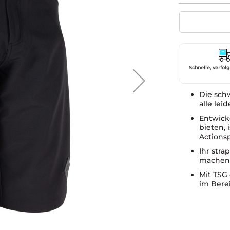
Schnelle, verfol
Die schw
alle lei
Entwick
bieten, 
Actions
Ihr stra
machen 
Mit TSG
im Berei