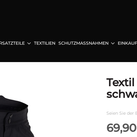
RSATZTEILE
TEXTILIEN
SCHUTZMASSNAHMEN
EINKAU
Texti
schwa
Seien Sie der 
69,90