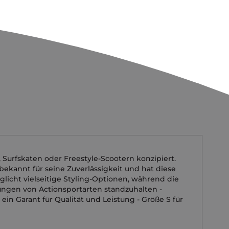
Surfskaten oder Freestyle-Scootern konzipiert.
 bekannt für seine Zuverlässigkeit und hat diese
licht vielseitige Styling-Optionen, während die
rungen von Actionsportarten standzuhalten -
ein Garant für Qualität und Leistung - Größe S für