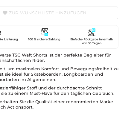
ZUR WUNSCHLISTE HINZUFÜGEN
gte Lieferung
100 % sichere Zahlung
Einfache Rückgabe innerhalb
von 30 Tagen
arze TSG Waft Shorts ist der perfekte Begleiter für
denschaftlichen Rider.
elt, um maximalen Komfort und Bewegungsfreiheit zu
ist sie ideal für Skateboarden, Longboarden und
portarten im Allgemeinen.
pazierfähiger Stoff und der durchdachte Schnitt
sie zu einem Must-Have für den täglichen Gebrauch.
 erhalten Sie die Qualität einer renommierten Marke
ch Actionsport.