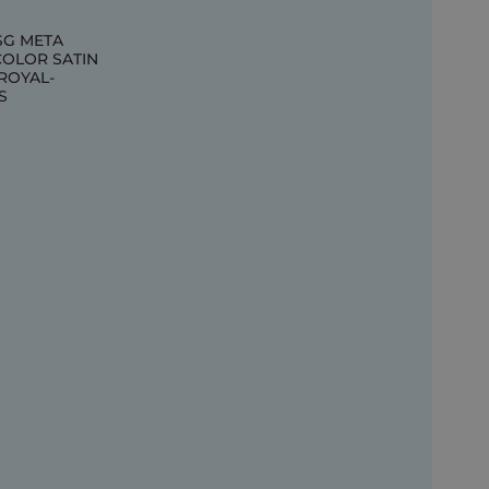
SG META
COLOR SATIN
ROYAL-
S