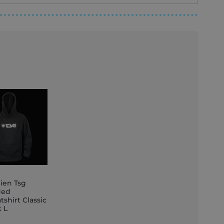
lien Tsg
ded
shirt Classic
nkorb
k L