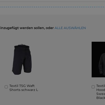
hinzugefügt werden sollen, oder
ALLE AUSWÄHLEN
Textil TSG Waft
Texti
In
In
Shorts schwarz L
Hoo
den
den
Sweat
Warenkorb
Ware
Blac