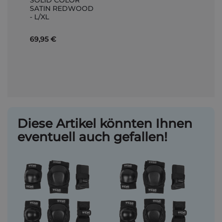
SOLID COLOR
den
SATIN REDWOOD
Warenkorb
- L/XL
69,95 €
Diese Artikel könnten Ihnen
eventuell auch gefallen!