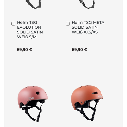
Helm TSG
Helm TSG META
In
In
EVOLUTION
SOLID SATIN
den
den
SOLID SATIN
WEIß XXS/XS
Warenkorb
Warenkorb
WEIß S/M
59,90 €
69,90 €