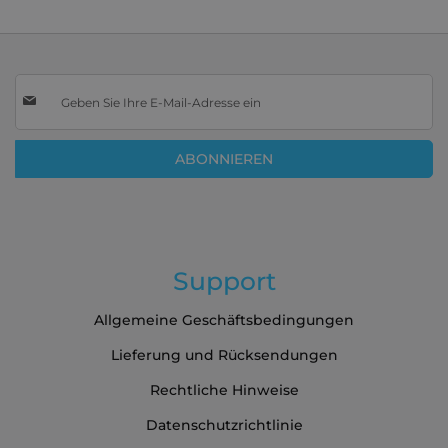
Melden
Sie
sich
für
ABONNIEREN
unseren
Newsletter
an:
Support
Allgemeine Geschäftsbedingungen
Lieferung und Rücksendungen
Rechtliche Hinweise
Datenschutzrichtlinie