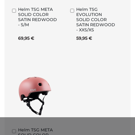
Helm TSG META
Helm TSG
In
In
SOLID COLOR
EVOLUTION
den
den
SATIN REDWOOD
SOLID COLOR
Warenkorb
Warenkorb
- S/M
SATIN REDWOOD
- XXS/XS
69,95 €
59,95 €
Helm TSG META
In