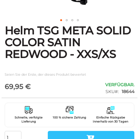
Helm TSG META SOLID
Zum
Anfang
COLOR SATIN
der
Bildgalerie
REDWOOD - XXS/XS
springen
Seien Sie der Erste, der dieses Produkt bewertet
VERFÜGBAR.
69,95 €
SKU
18644
Schnelle, verfolgte
100 % sichere Zahlung
Einfache Rückgabe
Lieferung
innerhalb von 30 Tagen