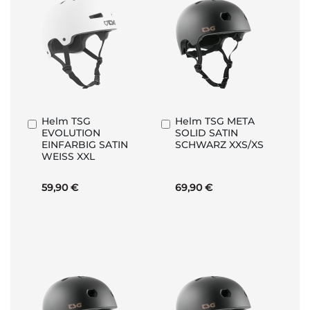
Helm TSG
Helm TSG META
In
In
EVOLUTION
SOLID SATIN
den
den
EINFARBIG SATIN
SCHWARZ XXS/XS
Warenkorb
Warenkorb
WEISS XXL
59,90 €
69,90 €