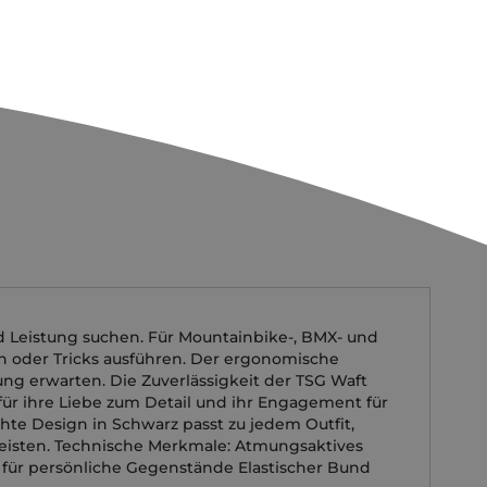
nd Leistung suchen. Für Mountainbike-, BMX- und
n oder Tricks ausführen. Der ergonomische
ung erwarten. Die Zuverlässigkeit der TSG Waft
für ihre Liebe zum Detail und ihr Engagement für
chte Design in Schwarz passt zu jedem Outfit,
eisten. Technische Merkmale: Atmungsaktives
 für persönliche Gegenstände Elastischer Bund