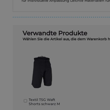
für individuelle Anpassung Leichte Materialien f
Verwandte Produkte
Wählen Sie die Artikel aus, die dem Warenkorb 
Textil TSG Waft
In
Shorts schwarz M
den
Warenkorb