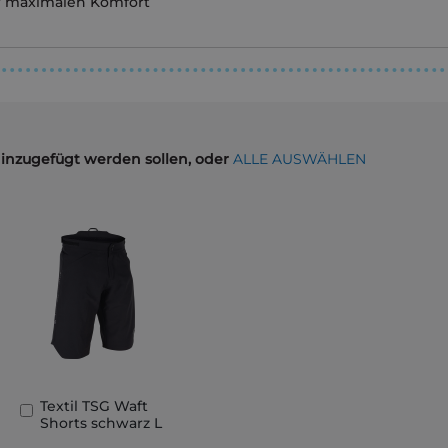
ür maximalen Komfort
hinzugefügt werden sollen, oder
ALLE AUSWÄHLEN
Textil TSG Waft
In
Shorts schwarz L
den
Warenkorb