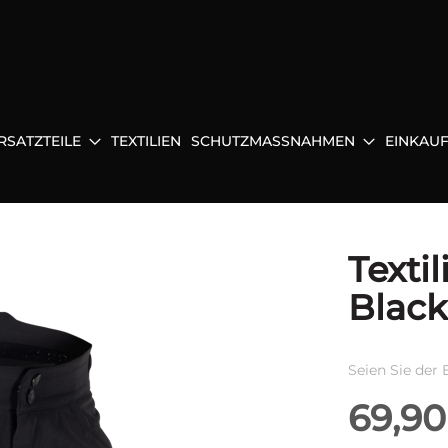
RSATZTEILE
TEXTILIEN
SCHUTZMASSNAHMEN
EINKAU
Texti
Black
Seien Sie der 
69,90