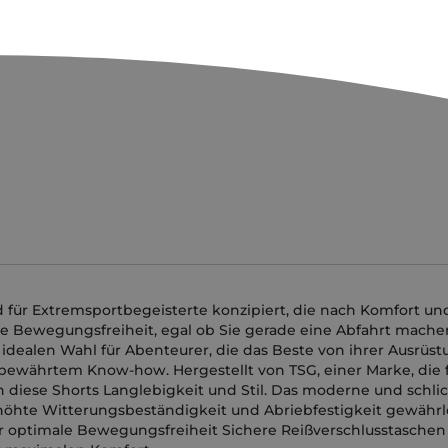
nd für Extremsportbegeisterte konzipiert, die nach Komfort u
le Bewegungsfreiheit, egal ob Sie gerade eine Abfahrt mache
idealen Wahl für Abenteurer, die das Beste von ihrer Ausrüst
 bewährtem Know-how. Hergestellt von TSG, einer Marke, die 
en diese Shorts Langlebigkeit und Stil. Das moderne und schli
hte Witterungsbeständigkeit und Abriebfestigkeit gewährl
r optimale Bewegungsfreiheit Sichere Reißverschlusstaschen