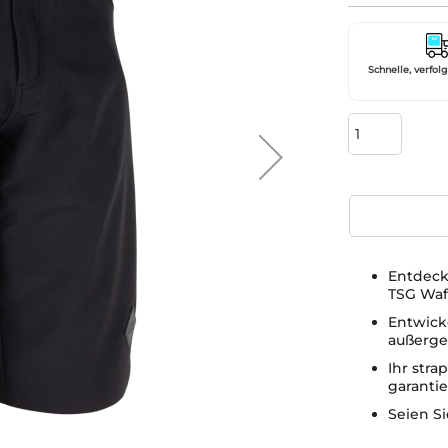
Schnelle, verfol
Entdeck
TSG Waft
Entwicke
außerge
Ihr stra
garanti
Seien Si