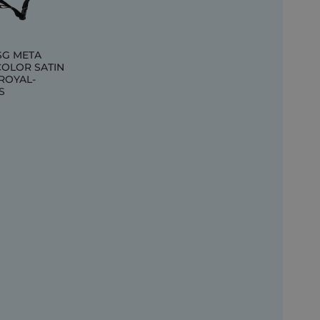
SG META
COLOR SATIN
ROYAL-
S