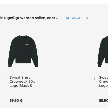
hinzugefügt werden sollen, oder
ALLE AUSWÄHLEN
Sweat Shirt
Swea
In
In
Crewneck 90's
Crew
den
den
Logo Black S
Logo
Warenkorb
Ware
59,90 €
59,9