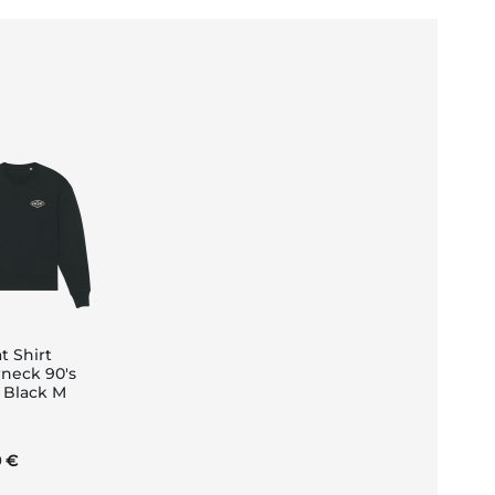
t Shirt
neck 90's
 Black M
nkorb
0 €