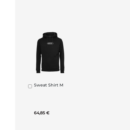
Sweat Shirt M
In
den
Warenkorb
64,85 €