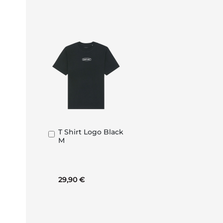
T Shirt Logo Black
In
M
den
Warenkorb
29,90 €