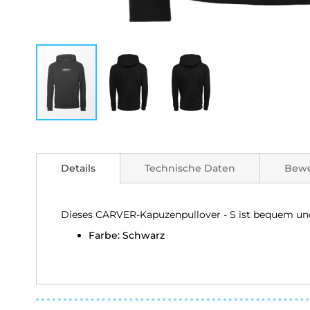
Zum
Anfang
der
Details
Technische Daten
Bew
Bildgalerie
springen
Dieses CARVER-Kapuzenpullover - S ist bequem und
Farbe: Schwarz