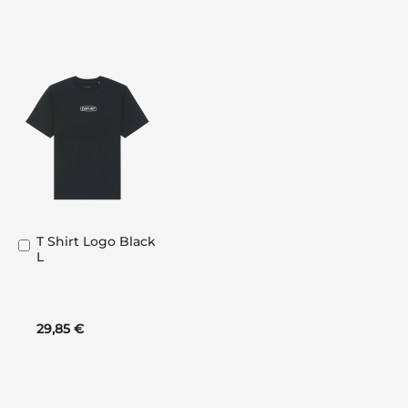
T Shirt Logo Black
In
L
den
Warenkorb
29,85 €