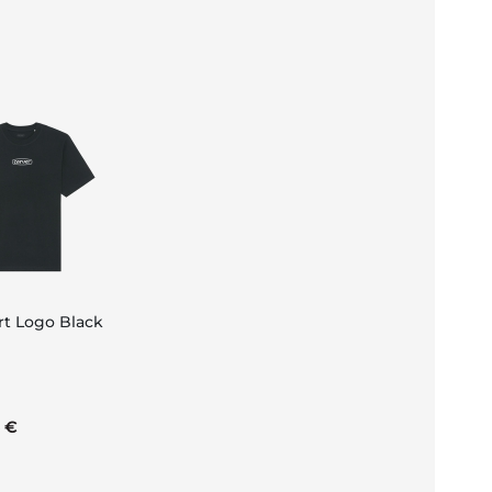
rt Logo Black
nkorb
5 €