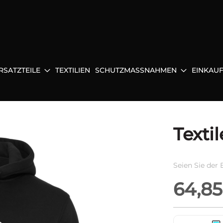
RSATZTEILE
TEXTILIEN
SCHUTZMASSNAHMEN
EINKAU
Texti
Seien Sie der 
64,85