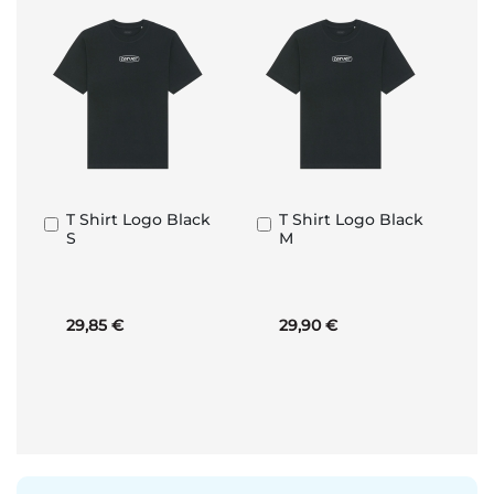
T Shirt Logo Black
T Shirt Logo Black
In
In
S
M
den
den
Warenkorb
Warenkorb
29,85 €
29,90 €