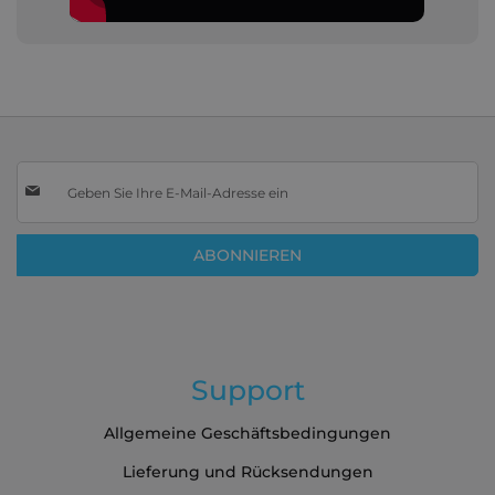
Melden
Sie
sich
für
ABONNIEREN
unseren
Newsletter
an:
Support
Allgemeine Geschäftsbedingungen
Lieferung und Rücksendungen