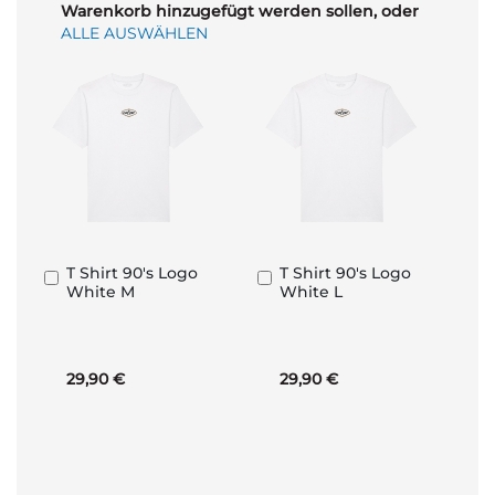
Warenkorb hinzugefügt werden sollen, oder
ALLE AUSWÄHLEN
T Shirt 90's Logo
T Shirt 90's Logo
In
In
White M
White L
den
den
Warenkorb
Warenkorb
29,90 €
29,90 €