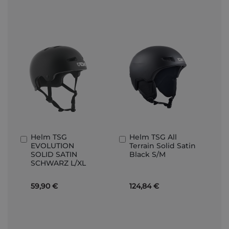
Helm TSG
Helm TSG All
In
In
EVOLUTION
Terrain Solid Satin
den
den
SOLID SATIN
Black S/M
Warenkorb
Warenkorb
SCHWARZ L/XL
59,90 €
124,84 €