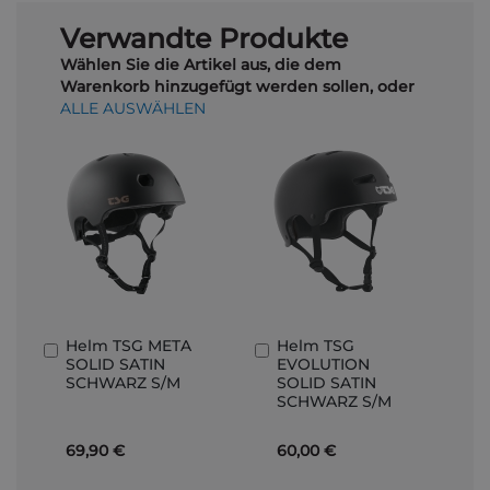
Verwandte Produkte
Wählen Sie die Artikel aus, die dem
Warenkorb hinzugefügt werden sollen, oder
ALLE AUSWÄHLEN
Helm TSG META
Helm TSG
In
In
SOLID SATIN
EVOLUTION
den
den
SCHWARZ S/M
SOLID SATIN
Warenkorb
Warenkorb
SCHWARZ S/M
69,90 €
60,00 €