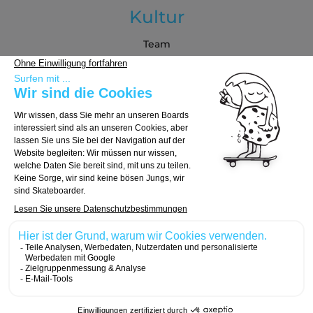
Kultur
Team
Blog
Partners
Kaufberatung
Board auswählen
Trucks auswählen
Rollen auswählen