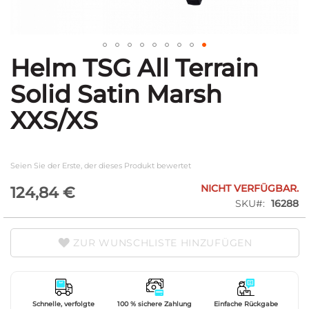
Helm TSG All Terrain
Zum
Anfang
Solid Satin Marsh
der
Bildgalerie
XXS/XS
springen
Seien Sie der Erste, der dieses Produkt bewertet
NICHT VERFÜGBAR.
124,84 €
SKU
16288
ZUR WUNSCHLISTE HINZUFÜGEN
Schnelle, verfolgte
100 % sichere Zahlung
Einfache Rückgabe