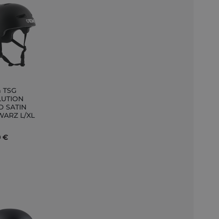
 TSG
LUTION
D SATIN
nkorb
ARZ L/XL
0 €