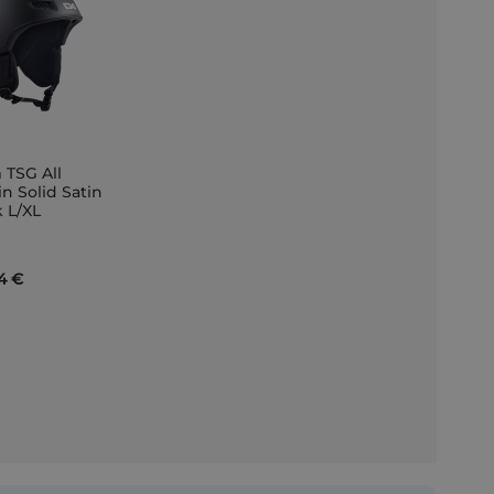
 TSG All
in Solid Satin
k L/XL
nkorb
4 €