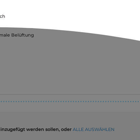
ech
imale Belüftung
hinzugefügt werden sollen, oder
ALLE AUSWÄHLEN