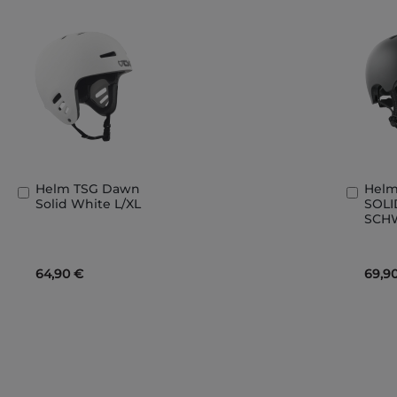
Helm TSG Dawn
Helm
In
In
Solid White L/XL
SOLI
den
den
SCHW
Warenkorb
Ware
64,90 €
69,9