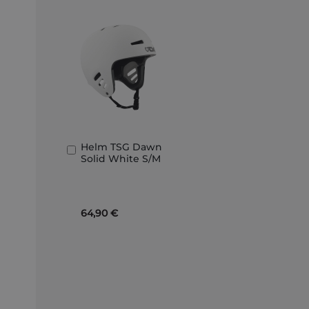
Helm TSG Dawn
In
Solid White S/M
den
Warenkorb
64,90 €