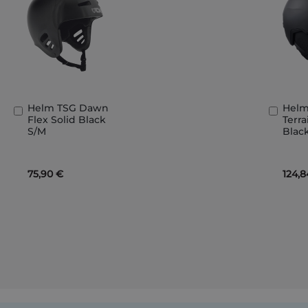
Helm TSG Dawn
Helm
In
In
Flex Solid Black
Terra
den
den
S/M
Blac
Warenkorb
Ware
75,90 €
124,8