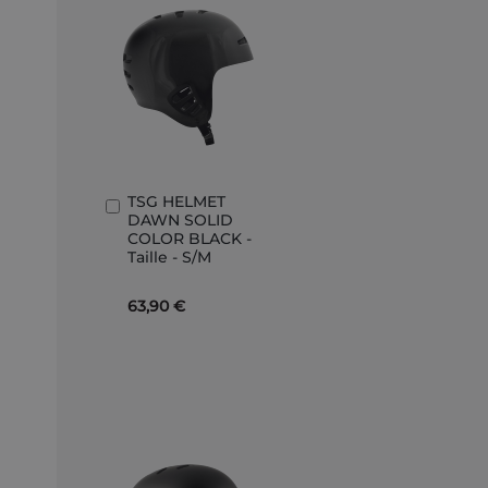
TSG HELMET
In
DAWN SOLID
den
COLOR BLACK -
Warenkorb
Taille - S/M
63,90 €