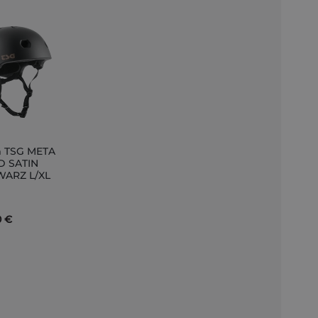
 TSG META
D SATIN
ARZ L/XL
nkorb
0 €