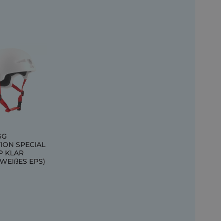
SG
ION SPECIAL
P KLAR
(WEIßES EPS)