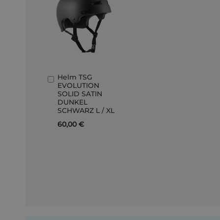
Helm TSG
In
EVOLUTION
den
SOLID SATIN
Warenkorb
DUNKEL
SCHWARZ L / XL
60,00 €