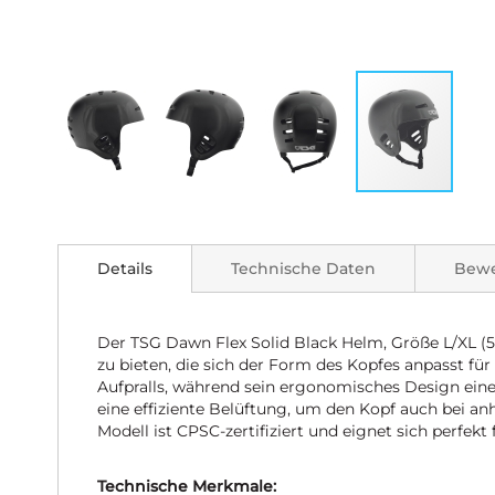
Zum
Anfang
der
Details
Technische Daten
Bew
Bildgalerie
springen
Der TSG Dawn Flex Solid Black Helm, Größe L/XL (57
zu bieten, die sich der Form des Kopfes anpasst f
Aufpralls, während sein ergonomisches Design eine
eine effiziente Belüftung, um den Kopf auch bei an
Modell ist CPSC-zertifiziert und eignet sich perfek
Technische Merkmale: