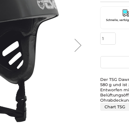
Schnelle, verfol
Der TSG Dawn 
580 g und ist
Entworfen mit
Belüftungsöff
Ohrabdeckun
Chart TSG