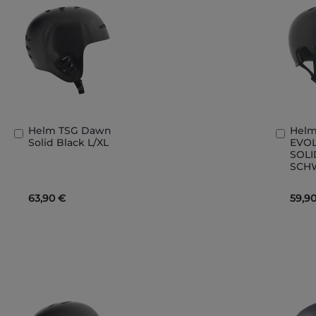
Helm TSG Dawn
Helm
In
In
Solid Black L/XL
EVO
den
den
SOLI
Warenkorb
Ware
SCHW
63,90 €
59,9