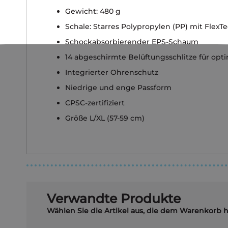
Gewicht: 480 g
Schale: Starres Polypropylen (PP) mit FlexT
Schockabsorbierender EPS-Schaum
14 abgeschirmte Belüftungsschlitze für opt
Integrierter Ohrenschutz
Niedrige und enge Passform
CPSC-zertifiziert
Größe L/XL (57-59 cm)
Verwandte Produkte
Wählen Sie die Artikel aus, die dem Warenkorb 