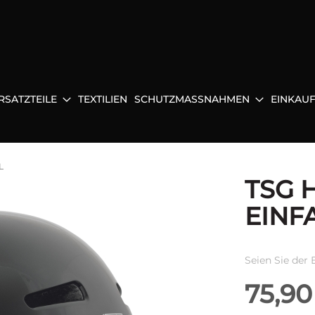
RSATZTEILE
TEXTILIEN
SCHUTZMASSNAHMEN
EINKAU
L
TSG 
EINF
Seien Sie der 
75,90