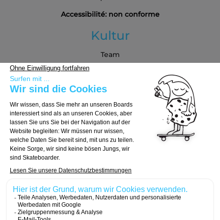
Accessibilité: non conforme
Kultur
Team
Blog
Partners
Kaufberatung
Board auswählen
Trucks auswählen
Rollen auswählen