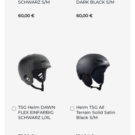
SCHWARZ S/M
DARK BLACK S/M
60,00 €
60,00 €
TSG Helm DAWN
Helm TSG All
In
In
FLEX EINFARBIG
Terrain Solid Satin
den
den
SCHWARZ L/XL
Black S/M
Warenkorb
Warenkorb