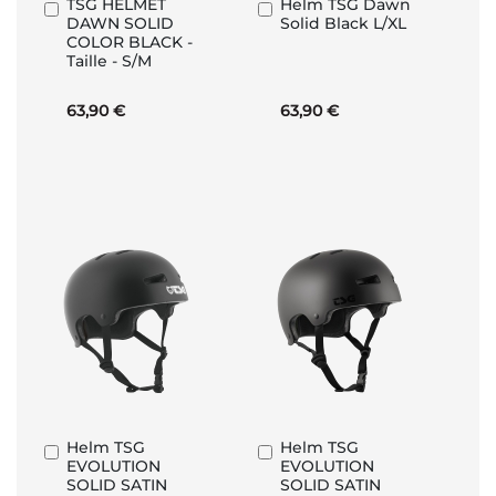
TSG HELMET
Helm TSG Dawn
In
In
DAWN SOLID
Solid Black L/XL
den
den
COLOR BLACK -
Warenkorb
Warenkorb
Taille - S/M
63,90 €
63,90 €
Helm TSG
Helm TSG
In
In
EVOLUTION
EVOLUTION
den
den
SOLID SATIN
SOLID SATIN
Warenkorb
Warenkorb