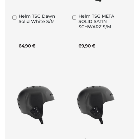
Helm TSG Dawn
Helm TSG META
In
In
Solid White S/M
SOLID SATIN
den
den
SCHWARZ S/M
Warenkorb
Warenkorb
64,90 €
69,90 €