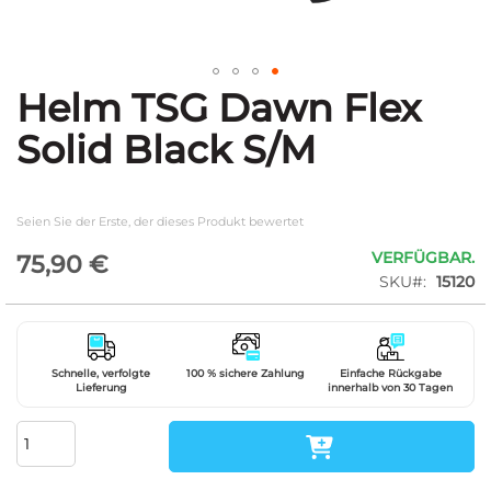
Helm TSG Dawn Flex
Zum
Anfang
Solid Black S/M
der
Bildgalerie
springen
Seien Sie der Erste, der dieses Produkt bewertet
VERFÜGBAR.
75,90 €
SKU
15120
Schnelle, verfolgte
100 % sichere Zahlung
Einfache Rückgabe
Lieferung
innerhalb von 30 Tagen