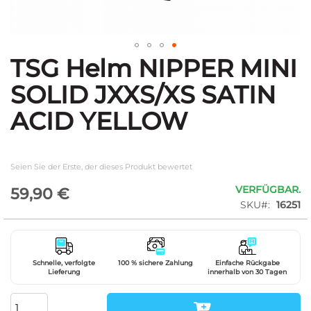
TSG Helm NIPPER MINI
Zum
Anfang
SOLID JXXS/XS SATIN
der
Bildgalerie
ACID YELLOW
springen
Seien Sie der Erste, der dieses Produkt bewertet
VERFÜGBAR.
59,90 €
SKU
16251
Schnelle, verfolgte
100 % sichere Zahlung
Einfache Rückgabe
Lieferung
innerhalb von 30 Tagen