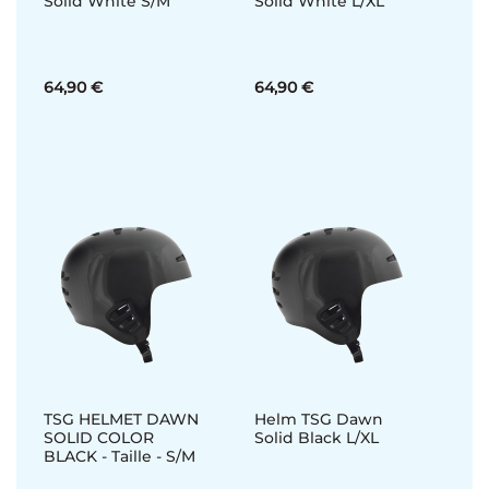
Solid White S/M
Solid White L/XL
64,90 €
64,90 €
TSG HELMET DAWN
Helm TSG Dawn
SOLID COLOR
Solid Black L/XL
BLACK - Taille - S/M