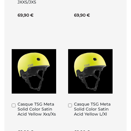
JXXS/JXS
69,90 €
69,90 €
Casque TSG Meta
Casque TSG Meta
In
In
Solid Color Satin
Solid Color Satin
den
den
Acid Yellow Xxs/Xs
Acid Yellow L/Xl
Warenkorb
Warenkorb