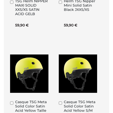
TSG Helm NIPPER
Helm TSG Nipper
In
In
MAXI SOLID
Mini Solid Satin
den
den
XXS/XS SATIN
Black JXXS/XS
Warenkorb
Warenkorb
ACID GELB
59,90 €
59,90 €
Casque TSG Meta
Casque TSG Meta
In
In
Solid Color Satin
Solid Color Satin
den
den
Acid Yellow Taille
Acid Yellow S/M
Warenkorb
Warenkorb