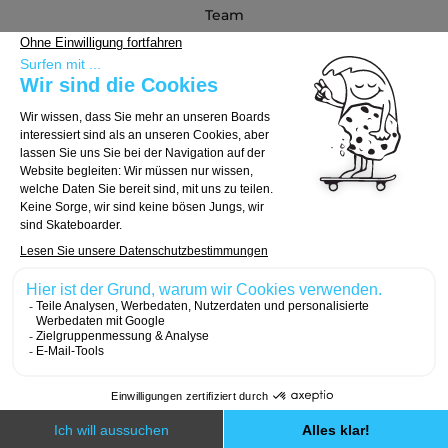
Team
Blog
Partners
Kaufberatung
Board auswählen
Trucks auswählen
Rollen auswählen
© 2026, Carver Skateboards
Designed with
by
Numeri Design
