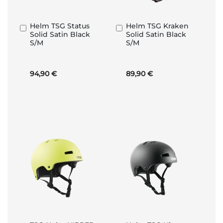
Helm TSG Status
Helm TSG Kraken
In
In
Solid Satin Black
Solid Satin Black
den
den
S/M
S/M
Warenkorb
Warenkorb
94,90 €
89,90 €