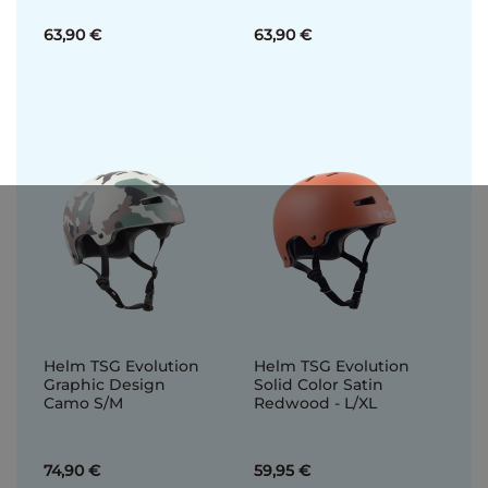
63,90 €
63,90 €
Helm TSG Evolution
Helm TSG Evolution
Graphic Design
Solid Color Satin
Camo S/M
Redwood - L/XL
74,90 €
59,95 €