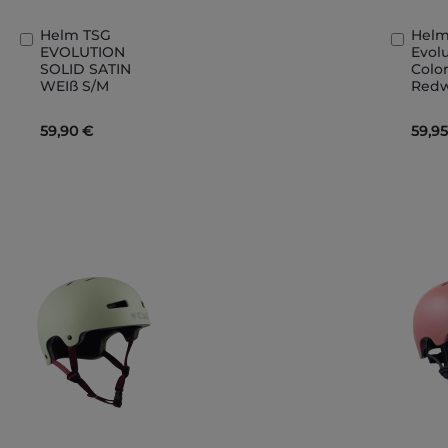
Helm TSG
Helm
In
In
EVOLUTION
Evolu
den
den
SOLID SATIN
Color
Warenkorb
Ware
WEIß S/M
Redw
59,90 €
59,9