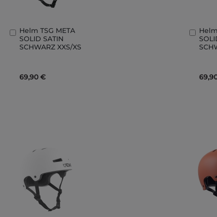
Helm TSG META
Helm
In
In
SOLID SATIN
SOLI
den
den
SCHWARZ XXS/XS
SCH
Warenkorb
Ware
69,90 €
69,9