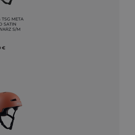
 TSG META
D SATIN
WARZ S/M
nkorb
0 €