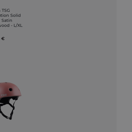
 TSG
tion Solid
 Satin
nkorb
ood - L/XL
5 €