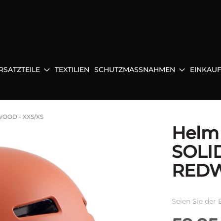
RSATZTEILE
TEXTILIEN
SCHUTZMASSNAHMEN
EINKAU
OOD - XXS/XS
Helm
SOLI
REDW
Seien Sie der 