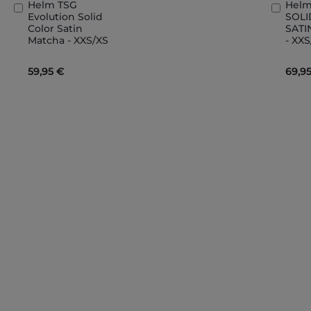
Helm TSG
Helm
In
In
Evolution Solid
SOL
den
den
Color Satin
SAT
Warenkorb
Ware
Matcha - XXS/XS
- XX
59,95 €
69,9