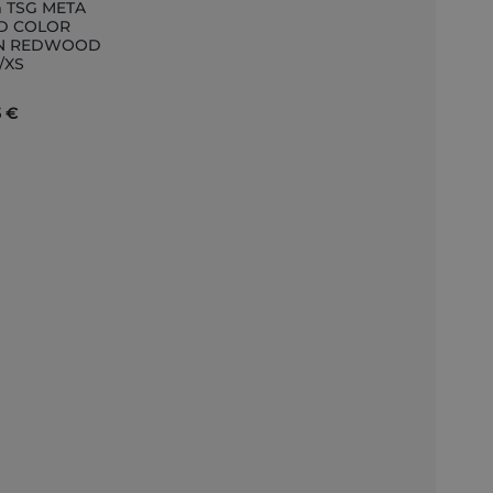
 TSG META
ID COLOR
IN REDWOOD
nkorb
S/XS
5 €