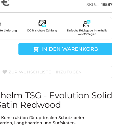
 €
SKU
18587
gte Lieferung
100 % sichere Zahlung
Einfache Rückgabe innerhalb
von 30 Tagen
IN DEN WARENKORB
ZUR WUNSCHLISTE HINZUFÜGEN
helm TSG - Evolution Solid
Satin Redwood
 Konstruktion für optimalen Schutz beim
arden, Longboarden und Surfskaten.