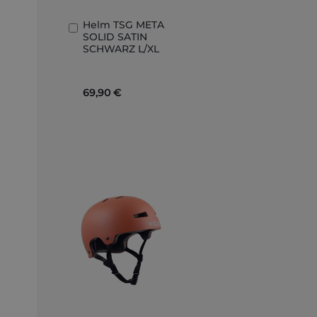
Helm TSG META
In
SOLID SATIN
den
SCHWARZ L/XL
Warenkorb
69,90 €