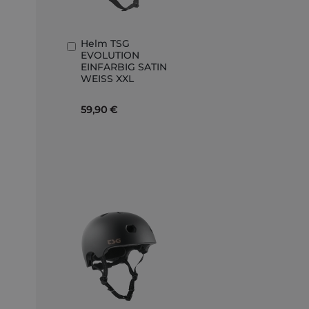
Helm TSG
In
EVOLUTION
den
EINFARBIG SATIN
Warenkorb
WEISS XXL
59,90 €