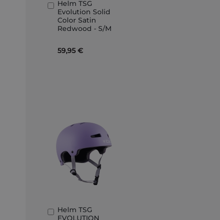
Helm TSG
In
Evolution Solid
den
Color Satin
Warenkorb
Redwood - S/M
59,95 €
Helm TSG
In
EVOLUTION
den