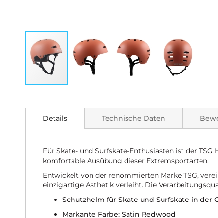
Zum
Anfang
der
Details
Technische Daten
Bew
Bildgalerie
springen
Für Skate- und Surfskate-Enthusiasten ist der 
komfortable Ausübung dieser Extremsportarten.
Entwickelt von der renommierten Marke TSG, vereint
einzigartige Ästhetik verleiht. Die Verarbeitungsqu
Schutzhelm für Skate und Surfskate in der 
Markante Farbe: Satin Redwood