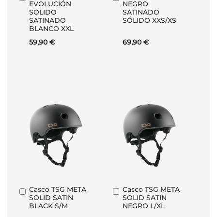
EVOLUCIÓN
NEGRO
al
al
SÓLIDO
SATINADO
carrito
carrito
SATINADO
SÓLIDO XXS/XS
BLANCO XXL
59,90 €
69,90 €
Casco TSG META
Casco TSG META
Añadir
Añadir
SOLID SATIN
SOLID SATIN
al
al
BLACK S/M
NEGRO L/XL
carrito
carrito