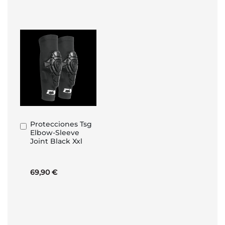
Protecciones Tsg
Añadir
Elbow-Sleeve
al
Joint Black Xxl
carrito
69,90 €