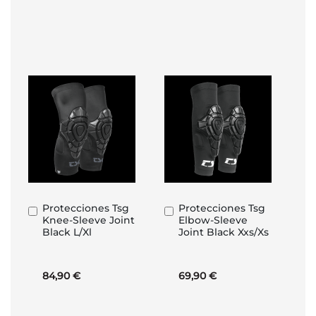
Protecciones Tsg
Protecciones Tsg
Añadir
Añadir
Knee-Sleeve Joint
Elbow-Sleeve
al
al
Black L/Xl
Joint Black Xxs/Xs
carrito
carrito
84,90 €
69,90 €