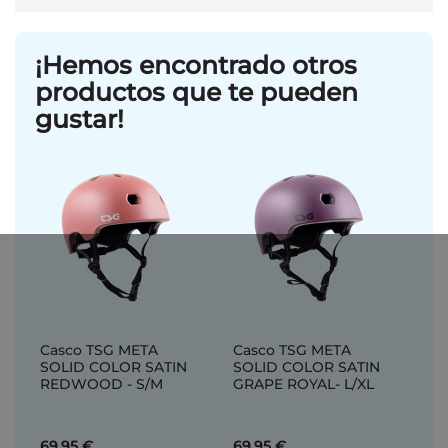
¡Hemos encontrado otros
productos que te pueden
gustar!
Casco TSG META
Casco TSG META
SOLID COLOR SATIN
SOLID COLOR SATIN
REDWOOD - S/M
GRAPE ROYAL- L/XL
69,95 €
69,95 €