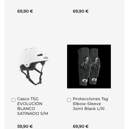
69,90 €
69,90 €
Casco TSG
Protecciones Tsg
Añadir
Añadir
EVOLUCIÓN
Elbow-Sleeve
al
al
BLANCO
Joint Black L/Xl
carrito
carrito
SATINADO S/M
59,90 €
69,90 €