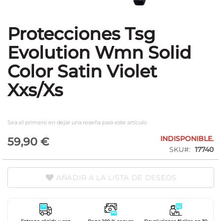
Protecciones Tsg
Saltar
al
Evolution Wmn Solid
comienzo
de
Color Satin Violet
la
galería
Xxs/Xs
de
imágenes
Sea el primero en dejar una reseña para este artículo
INDISPONIBLE.
59,90 €
SKU
17740
AÑADIR A LA LISTA DE DESEOS