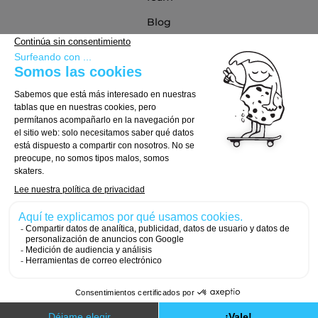
Blog
Blog
Guía de compra
Cómo Elegir tu Tabla
Cómo Elegir tus Ejes
Cómo Elegir tus Ruedas
© 2026, Carver Skateboards
Designed with
by
Numeri Design
