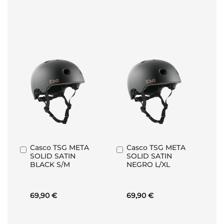
Casco TSG META
Casco TSG META
Añadir
Añadir
SOLID SATIN
SOLID SATIN
al
al
BLACK S/M
NEGRO L/XL
carrito
carrito
69,90 €
69,90 €