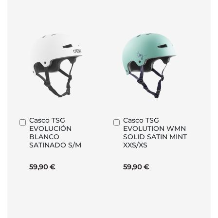
Casco TSG
Casco TSG
Añadir
Añadir
EVOLUCIÓN
EVOLUTION WMN
al
al
BLANCO
SOLID SATIN MINT
carrito
carrito
SATINADO S/M
XXS/XS
59,90 €
59,90 €