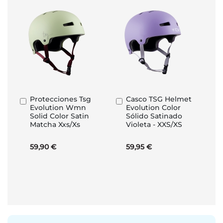
Protecciones Tsg
Casco TSG Helmet
Añadir
Añadir
Evolution Wmn
Evolution Color
al
al
Solid Color Satin
Sólido Satinado
carrito
carrito
Matcha Xxs/Xs
Violeta - XXS/XS
59,90 €
59,95 €