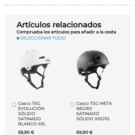
Artículos relacionados
Comprueba los artículos para añadir a la cesta
o
SELECCIONAR TODO
Casco TSG
Casco TSG META
Añadir
Añadir
EVOLUCIÓN
NEGRO
al
al
SÓLIDO
SATINADO
carrito
carrito
SATINADO
SÓLIDO XXS/XS
BLANCO XXL
59,90 €
69,90 €