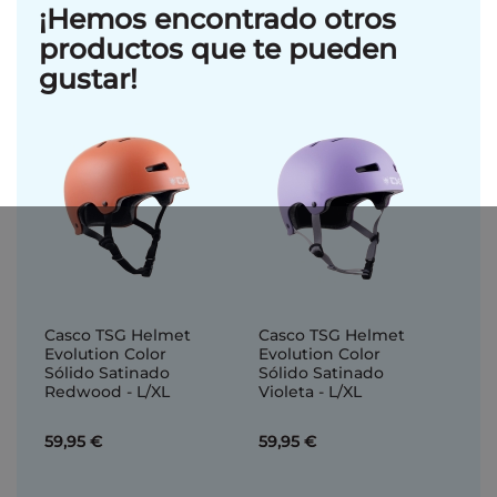
¡Hemos encontrado otros
productos que te pueden
gustar!
Casco TSG Helmet
Casco TSG Helmet
Evolution Color
Evolution Color
Sólido Satinado
Sólido Satinado
Redwood - L/XL
Violeta - L/XL
59,95 €
59,95 €